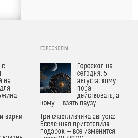
ГОРОСКОПЫ
 с
Гороскоп на
и
сегодня, 5
й на
августа: кому
 для
пора
 ужина
действовать, а
кому — взять паузу
й варки
Три счастливчика августа:
Вселенная приготовила
подарок — все изменится
в казане