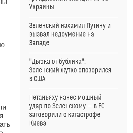
ны
Украины
Зеленский нахамил Путину и
вызвал недоумение на
Западе
ою
"Дырка от бублика":
Зеленский жутко опозорился
в США
Нетаньяху нанес мощный
удар по Зеленскому — в ЕС
ли
заговорили о катастрофе
я
Киева
ать
е