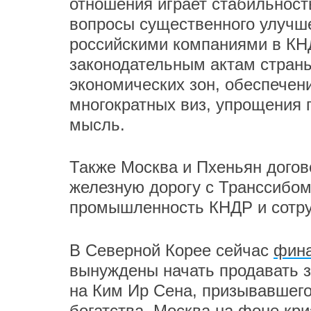
отношения играет стабильност
вопросы существенного улучш
российскими компаниями в КНД
законодательным актам стран
экономических зон, обеспечен
многократных виз, упрощения п
мысль.
Также Москва и Пхеньян догов
железную дорогу с Транссибо
промышленность КНДР и сотруд
В Северной Корее сейчас
фина
вынуждены начать продавать з
на Ким Ир Сена, призывавшего
богатства. Москва на фоне кр