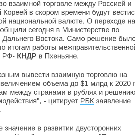
во взаимной торговле между Россией и
 Кореей в скором времени будут вестис
ой национальной валюте. О переходе н
общили сегодня в Министерстве по
 Дальнего Востока. Само решение был
по итогам работы межправительственно
и РФ-
КНДР
в Пхеньяне.
азным вывести взаимную торговлю на
величением объема до $1 млрд к 2020 г
там между странами в рублях и решени
одействия", - цитирует
РБК
заявление
.
 значение в развитии двусторонних