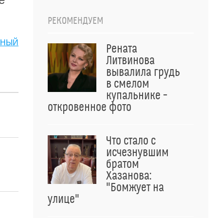
РЕКОМЕНДУЕМ
СНЫЙ
Рената
Литвинова
вывалила грудь
в смелом
купальнике –
откровенное фото
Что стало с
исчезнувшим
братом
Хазанова:
"Бомжует на
улице"