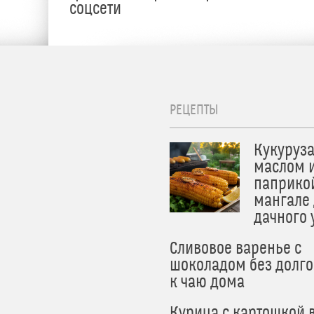
соцсети
РЕЦЕПТЫ
Кукуруза
маслом 
паприко
мангале
дачного
Сливовое варенье с
шоколадом без долго
к чаю дома
Курица с картошкой 