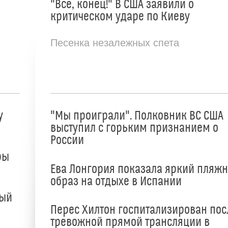
"Все, конец!" В США заявили о
критическом ударе по Киеву
Песенка незалежных спета
у
"Мы проиграли". Полковник ВС США
выступил с горьким признанием о
России
ры
Ева Лонгория показала яркий пляж
образ на отдыхе в Испании
ный
Перес Хилтон госпитализирован пос
тревожной прямой трансляции в