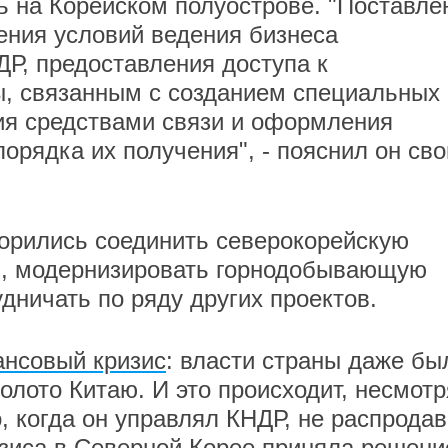
ь на Корейском полуострове. "Поставле
ения условий ведения бизнеса
Р, предоставления доступа к
ы, связанным с созданием специальных
ия средствами связи и оформления
орядка их получения", - пояснил он св
орились соединить северокорейскую
м, модернизировать горнодобывающую
ничать по ряду других проектов.
нсовый кризис
: власти страны даже бы
олото Китаю. И это происходит, несмотр
, когда он управлял КНДР, не распродав
изиса в Северной Корее приняла решени