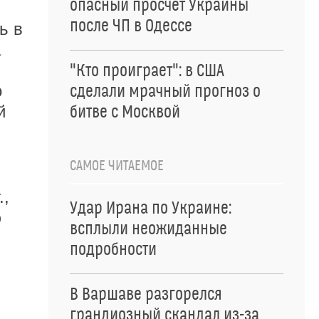
опасный просчет Украины
после ЧП в Одессе
ь в
а
"Кто проиграет": в США
о
сделали мрачный прогноз о
й
битве с Москвой
САМОЕ ЧИТАЕМОЕ
.,
Удар Ирана по Украине:
ю
всплыли неожиданные
подробности
В Варшаве разгорелся
грандиозный скандал из-за