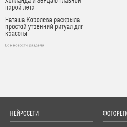
Холланда и Зендаю главной
парой лета
Наташа Королева раскрыла
простой утренний ритуал для
красоты
Все новости раздела
НЕЙРОСЕТИ
ФОТОРЕП