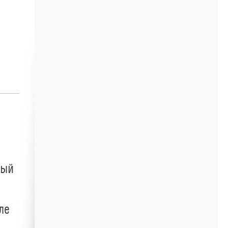
ный
ле