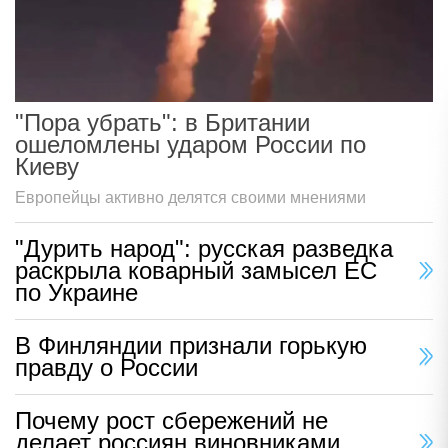
"Пора убрать": в Британии
ошеломлены ударом России по
Киеву
Европейцы активно делятся своими мнениями
"Дурить народ": русская разведка
раскрыла коварный замысел ЕС
по Украине
В Финляндии признали горькую
правду о России
Почему рост сбережений не
делает россиян виновниками