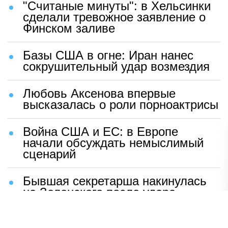
"Считаные минуты": в Хельсинки
сделали тревожное заявление о
Финском заливе
Базы США в огне: Иран нанес
сокрушительный удар возмездия
Любовь Аксенова впервые
высказалась о роли порноактрисы
Война США и ЕС: в Европе
начали обсуждать немыслимый
сценарий
Бывшая секретарша накинулась
на Зеленского после удара
возмездия ВС РФ