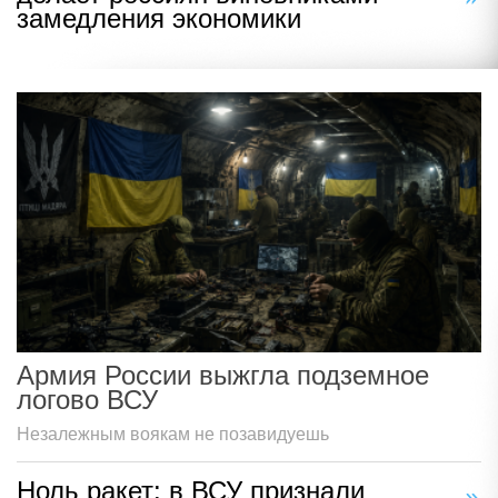
замедления экономики
Армия России выжгла подземное
логово ВСУ
Незалежным воякам не позавидуешь
Ноль ракет: в ВСУ признали