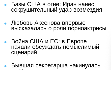
Базы США в огне: Иран нанес
сокрушительный удар возмездия
Любовь Аксенова впервые
высказалась о роли порноактрисы
Война США и ЕС: в Европе
начали обсуждать немыслимый
сценарий
Бывшая секретарша накинулась
на Зеленского после удара
возмездия ВС РФ
В Москве назвали ключевой
фактор завершения СВО
Мерц жаждет войны с Россией: