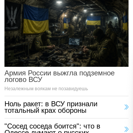
Армия России выжгла подземное
логово ВСУ
Незалежным воякам не позавидуешь
Ноль ракет: в ВСУ признали
тотальный крах обороны
"Сосед соседа боится": что в
Одессе думают о русских