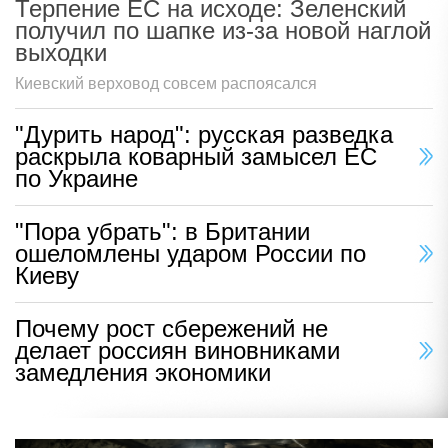
Терпение ЕС на исходе: Зеленский
получил по шапке из-за новой наглой
выходки
Киевский верховод совсем распоясался
"Дурить народ": русская разведка
раскрыла коварный замысел ЕС
по Украине
"Пора убрать": в Британии
ошеломлены ударом России по
Киеву
Почему рост сбережений не
делает россиян виновниками
замедления экономики