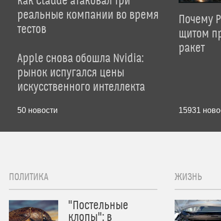
как Claude атаковал три
реальные компании во время
Почему P
тестов
щитом пр
ракет
Apple снова обошла Nvidia:
рынок испугался цены
искусственного интеллекта
50
новости
15931
ново
ПОЛИТИКА
ЖИЗНЬ
"Постельные
клопы": в