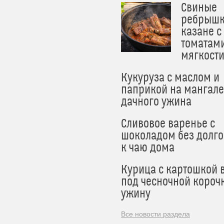
Свиные
ребрышк
казане с
томатам
мягкост
Кукуруза с маслом и
паприкой на мангале
дачного ужина
Сливовое варенье с
шоколадом без долго
к чаю дома
Курица с картошкой 
под чесночной короч
ужину
Все новости раздела