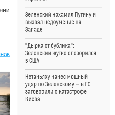
ании
Зеленский нахамил Путину и
вызвал недоумение на
Западе
"Дырка от бублика":
Зеленский жутко опозорился
ИНОВ
в США
Нетаньяху нанес мощный
удар по Зеленскому — в ЕС
заговорили о катастрофе
Киева