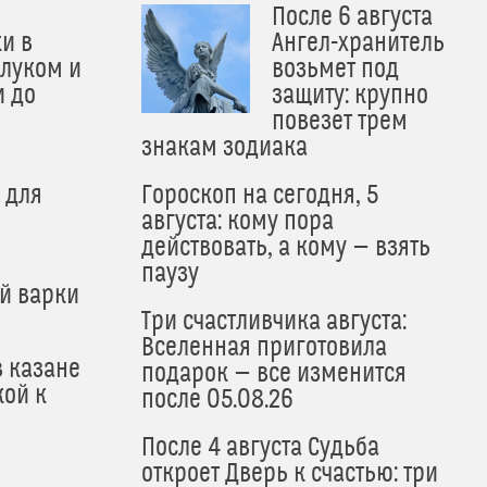
После 6 августа
и в
Ангел-хранитель
 луком и
возьмет под
и до
защиту: крупно
и
повезет трем
знакам зодиака
 для
Гороскоп на сегодня, 5
августа: кому пора
действовать, а кому — взять
паузу
й варки
Три счастливчика августа:
Вселенная приготовила
в казане
подарок — все изменится
кой к
после 05.08.26
После 4 августа Судьба
откроет Дверь к счастью: три