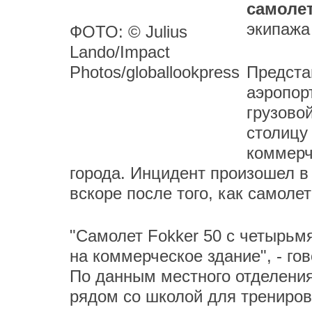
самоле
экипажа
ФОТО: © Julius
Lando/Impact
Photos/globallookpress
Предста
аэропор
грузово
столицу
коммерч
города. Инцидент произошел в 
вскоре после того, как самоле
"Самолет Fokker 50 с четырьм
на коммерческое здание", - го
По данным местного отделения
рядом со школой для трениров