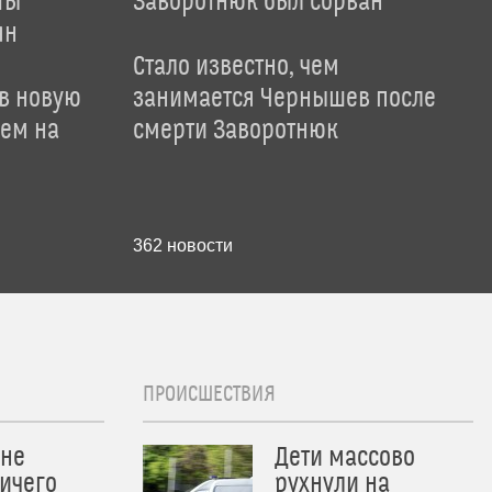
ты
Заворотнюк был сорван
ян
Стало известно, чем
 в новую
занимается Чернышев после
лем на
смерти Заворотнюк
362
новости
ПРОИСШЕСТВИЯ
 не
Дети массово
ичего
рухнули на