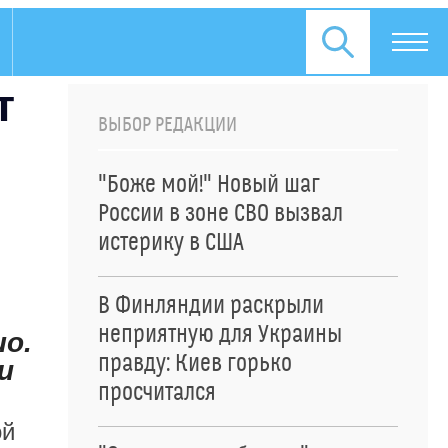
т
ВЫБОР РЕДАКЦИИ
"Боже мой!" Новый шаг
России в зоне СВО вызвал
истерику в США
В Финляндии раскрыли
неприятную для Украины
шо.
правду: Киев горько
и
просчитался
ой