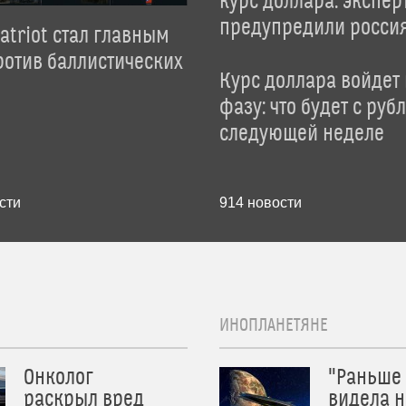
курс доллара: экспер
предупредили росси
atriot стал главным
отив баллистических
Курс доллара войдет
фазу: что будет с руб
следующей неделе
сти
914
новости
ИНОПЛАНЕТЯНЕ
Онколог
"Раньше
раскрыл вред
видела н