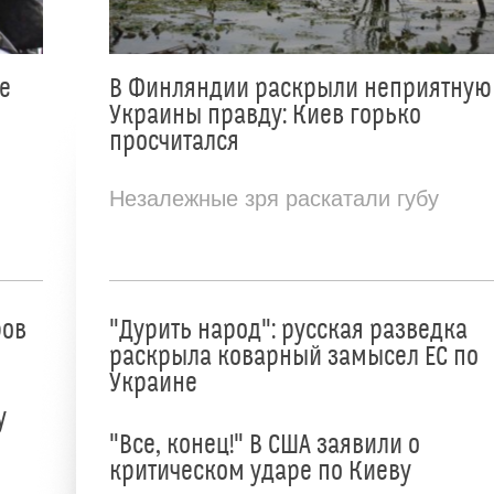
е
В Финляндии раскрыли неприятную
Украины правду: Киев горько
просчитался
Незалежные зря раскатали губу
ров
"Дурить народ": русская разведка
раскрыла коварный замысел ЕС по
Украине
у
"Все, конец!" В США заявили о
критическом ударе по Киеву