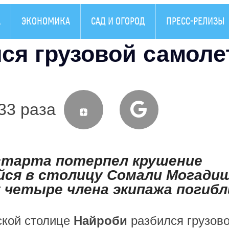
А
ЭКОНОМИКА
САД И ОГОРОД
ПРЕСС-РЕЛИЗЫ
ся грузовой самоле
33 раза
 старта потерпел крушение
ийся в столицу Сомали Могади
 четыре члена экипажа погибл
ской столице
Найроби
разбился грузов