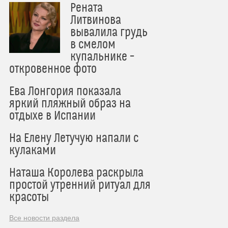
Рената
Литвинова
вывалила грудь
в смелом
купальнике –
откровенное фото
Ева Лонгория показала
яркий пляжный образ на
отдыхе в Испании
На Елену Летучую напали с
кулаками
Наташа Королева раскрыла
простой утренний ритуал для
красоты
Все новости раздела