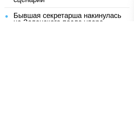
Бывшая секретарша накинулась
на Зеленского после удара
возмездия ВС РФ
В Москве назвали ключевой
фактор завершения СВО
Мерц жаждет войны с Россией:
раскрыто — зачем
Иран разгромил логово
американцев
НАВЕРХ
ПОЛНАЯ ВЕРСИЯ
Политика
Шоу-бизнес