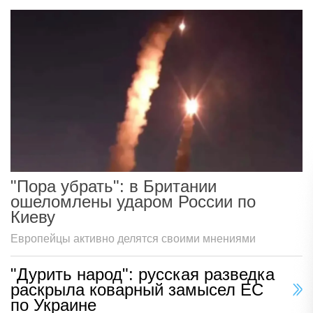
"Пора убрать": в Британии
ошеломлены ударом России по
Киеву
Европейцы активно делятся своими мнениями
"Дурить народ": русская разведка
раскрыла коварный замысел ЕС
по Украине