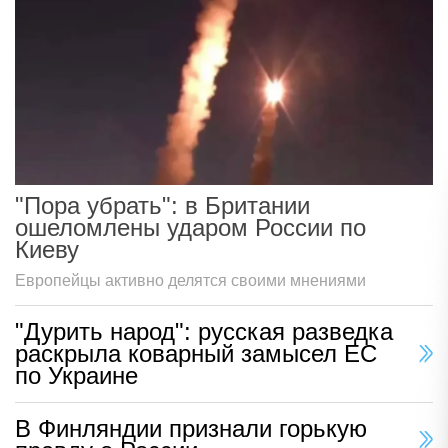
"Пора убрать": в Британии
ошеломлены ударом России по
Киеву
Европейцы активно делятся своими мнениями
"Дурить народ": русская разведка
раскрыла коварный замысел ЕС
по Украине
В Финляндии признали горькую