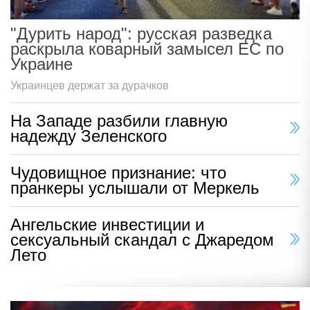
"Дурить народ": русская разведка
раскрыла коварный замысел ЕС по
Украине
Украинцев держат за дурачков
На Западе разбили главную
надежду Зеленского
Чудовищное признание: что
пранкеры услышали от Меркель
Ангельские инвестиции и
сексуальный скандал с Джаредом
Лето