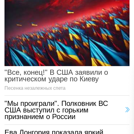
"Все, конец!" В США заявили о
критическом ударе по Киеву
Песенка незалежных спета
"Мы проиграли". Полковник ВС
США выступил с горьким
признанием о России
Ева Лонгория показала яркий