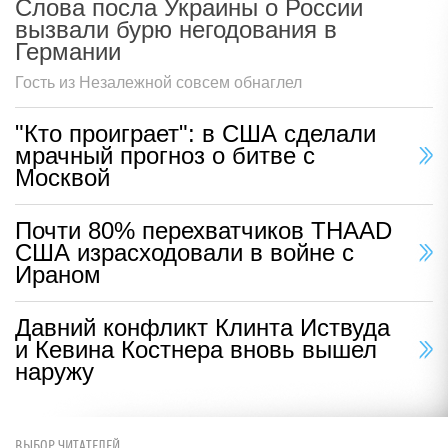
Слова посла Украины о России
вызвали бурю негодования в
Германии
Гость из Незалежной совсем обнаглел
"Кто проиграет": в США сделали
мрачный прогноз о битве с
Москвой
Почти 80% перехватчиков THAAD
США израсходовали в войне с
Ираном
Давний конфликт Клинта Иствуда
и Кевина Костнера вновь вышел
наружу
ВЫБОР ЧИТАТЕЛЕЙ