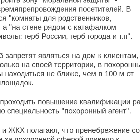
времяпрепровождения посетителей. В
я "комнаты для родственников,
 а "на стене рядом с катафалком
волы: герб России, герб города и т.п".
 запретят являться на дом к клиентам,
олько на своей территории, в похоронн
 находиться не ближе, чем в 100 м от
 площадок.
 проходить повышение квалификации ра
но специальность "похоронный агент".
 и ЖКХ полагают, что пренебрежение со
м за похоронной сферой привело к