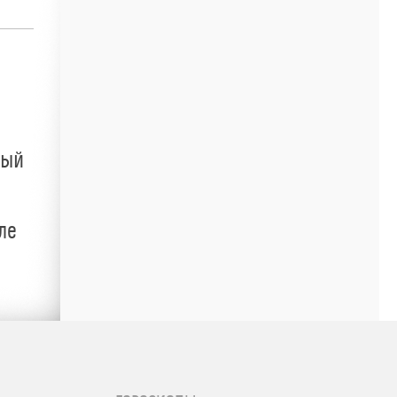
ный
ле