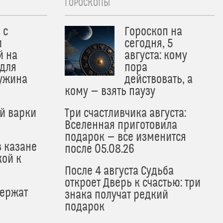
ГОРОСКОПЫ
 с
Гороскоп на
и
сегодня, 5
й на
августа: кому
 для
пора
 ужина
действовать, а
кому — взять паузу
й варки
Три счастливчика августа:
Вселенная приготовила
подарок — все изменится
в казане
после 05.08.26
кой к
После 4 августа Судьба
откроет Дверь к счастью: три
держат
знака получат редкий
подарок