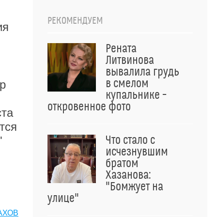
РЕКОМЕНДУЕМ
ия
Рената
Литвинова
вывалила грудь
в смелом
р
купальнике –
откровенное фото
ста
тся
Что стало с
"
исчезнувшим
братом
Хазанова:
"Бомжует на
улице"
АХОВ