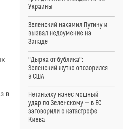
Украины
Зеленский нахамил Путину и
вызвал недоумение на
Западе
ых
"Дырка от бублика":
Зеленский жутко опозорился
в США
з в
Нетаньяху нанес мощный
удар по Зеленскому — в ЕС
заговорили о катастрофе
Киева