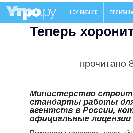
ШОУ-БИЗНЕС
ПОЛИТИК
Теперь хоронит
прочитано 
Министерство строите
стандарты работы для
агентств в России, ко
официальные лицензии
Похороны
россиян
теперь бу