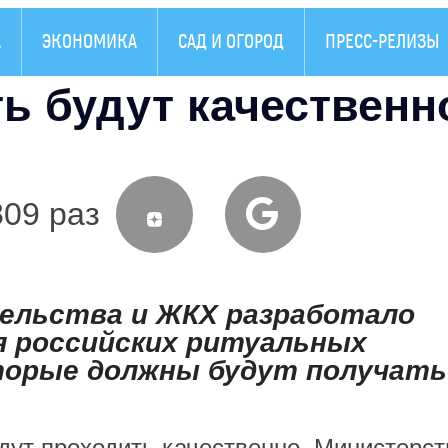
А
ЭКОНОМИКА
САД И ОГОРОД
ПРЕСС-РЕЛИЗЫ
ь будут качественн
809 раз
льства и ЖКХ разработало
 российских ритуальных
торые должны будут получать
дут проходить качественно. Министерст