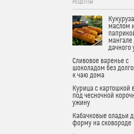
РЕЦЕПТЫ
Кукуруза
маслом 
паприко
мангале
дачного
Сливовое варенье с
шоколадом без долго
к чаю дома
Курица с картошкой 
под чесночной короч
ужину
Кабачковые оладьи 
форму на сковороде