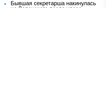
Бывшая секретарша накинулась
на Зеленского после удара
возмездия ВС РФ
В Москве назвали ключевой
фактор завершения СВО
Мерц жаждет войны с Россией:
раскрыто — зачем
Иран разгромил логово
американцев
НАВЕРХ
ПОЛНАЯ ВЕРСИЯ
Политика
Шоу-бизнес
Сад и огород
Экономика
Пресс-релизы