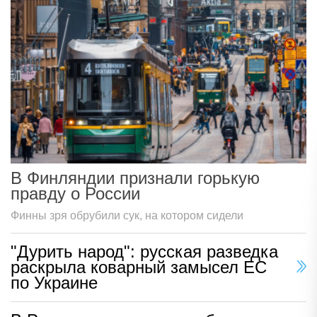
В Финляндии признали горькую
правду о России
Финны зря обрубили сук, на котором сидели
"Дурить народ": русская разведка
раскрыла коварный замысел ЕС
по Украине