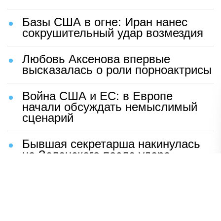
Базы США в огне: Иран нанес
сокрушительный удар возмездия
Любовь Аксенова впервые
высказалась о роли порноактрисы
Война США и ЕС: в Европе
начали обсуждать немыслимый
сценарий
Бывшая секретарша накинулась
на Зеленского после удара
возмездия ВС РФ
В Москве назвали ключевой
фактор завершения СВО