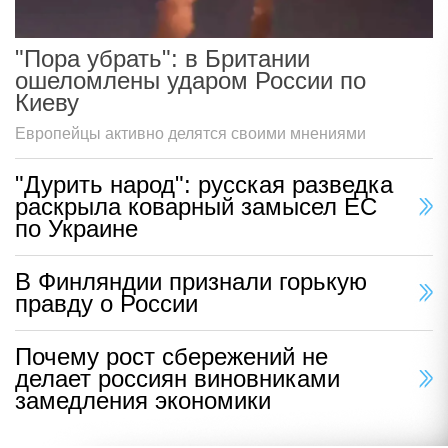
"Пора убрать": в Британии
ошеломлены ударом России по
Киеву
Европейцы активно делятся своими мнениями
"Дурить народ": русская разведка
раскрыла коварный замысел ЕС
по Украине
В Финляндии признали горькую
правду о России
Почему рост сбережений не
делает россиян виновниками
замедления экономики