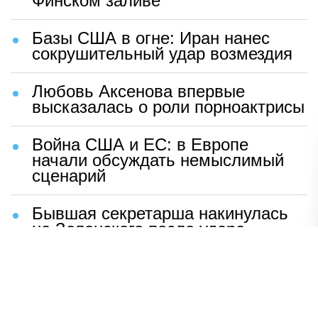
Финском заливе
Базы США в огне: Иран нанес
сокрушительный удар возмездия
Любовь Аксенова впервые
высказалась о роли порноактрисы
Война США и ЕС: в Европе
начали обсуждать немыслимый
сценарий
Бывшая секретарша накинулась
на Зеленского после удара
возмездия ВС РФ
В Москве назвали ключевой
фактор завершения СВО