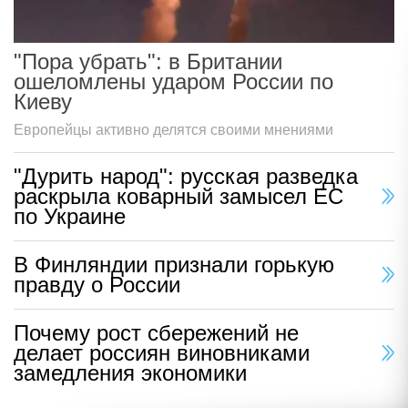
"Пора убрать": в Британии
ошеломлены ударом России по
Киеву
Европейцы активно делятся своими мнениями
"Дурить народ": русская разведка
раскрыла коварный замысел ЕС
по Украине
В Финляндии признали горькую
правду о России
Почему рост сбережений не
делает россиян виновниками
замедления экономики