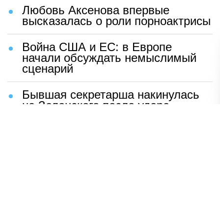
Любовь Аксенова впервые
высказалась о роли порноактрисы
Война США и ЕС: в Европе
начали обсуждать немыслимый
сценарий
Бывшая секретарша накинулась
на Зеленского после удара
возмездия ВС РФ
В Москве назвали ключевой
фактор завершения СВО
Мерц жаждет войны с Россией:
раскрыто — зачем
Иран разгромил логово