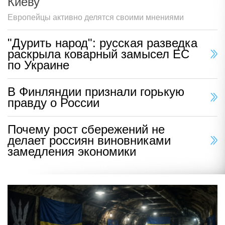
Киеву
Европейцы активно делятся своими мнениями
"Дурить народ": русская разведка
раскрыла коварный замысел ЕС
по Украине
В Финляндии признали горькую
правду о России
Почему рост сбережений не
делает россиян виновниками
замедления экономики