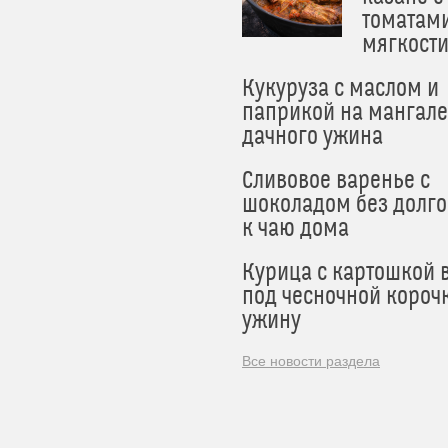
томатам
мягкост
Кукуруза с маслом и
паприкой на мангале
дачного ужина
Сливовое варенье с
шоколадом без долго
к чаю дома
Курица с картошкой 
под чесночной короч
ужину
Все новости раздела