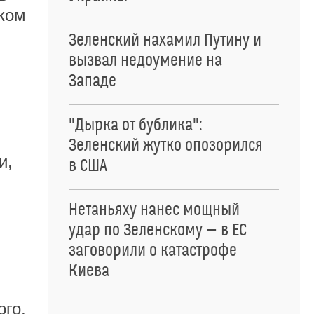
яком
Зеленский нахамил Путину и
вызвал недоумение на
Западе
"Дырка от бублика":
Зеленский жутко опозорился
и,
в США
Нетаньяху нанес мощный
удар по Зеленскому — в ЕС
заговорили о катастрофе
Киева
ого,