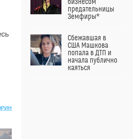
бизнесом
предательницы
Земфиры*
есь
Сбежавшая в
США Машкова
попала в ДТП и
начала публично
каяться
ОРИН