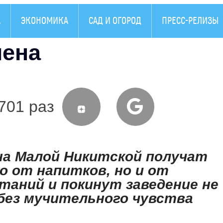
А
ЭКОНОМИКА
САД И ОГОРОД
ПРЕСС-РЕЛИЗЫ
мена
701 раз
на Малой Никитской получат
о от напитков, но и от
таний и покинут заведение не
 без мучительного чувства