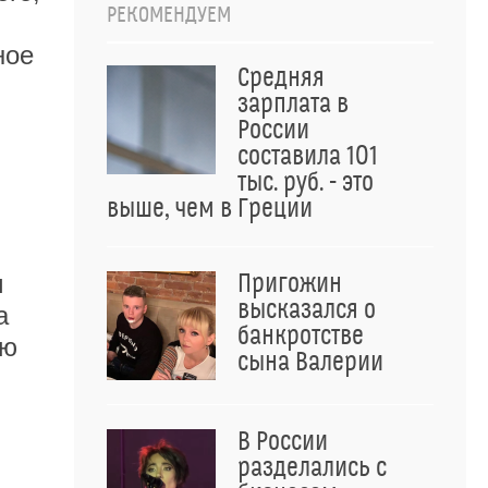
РЕКОМЕНДУЕМ
ное
Средняя
зарплата в
России
составила 101
тыс. руб. - это
выше, чем в Греции
м
Пригожин
высказался о
а
банкротстве
ню
сына Валерии
В России
разделались с