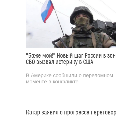
"Боже мой!" Новый шаг России в зон
СВО вызвал истерику в США
В Америке сообщили о переломном
моменте в конфликте
Катар заявил о прогрессе перегово