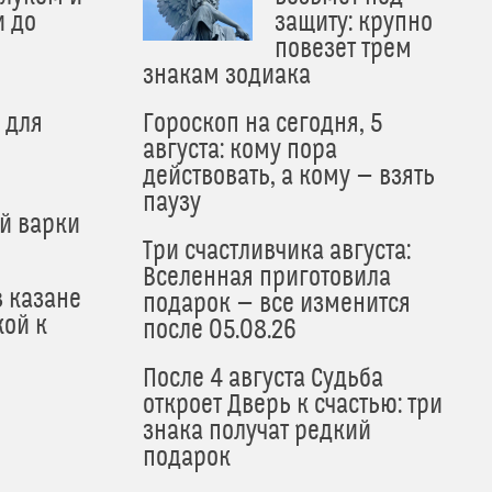
и до
защиту: крупно
и
повезет трем
знакам зодиака
 для
Гороскоп на сегодня, 5
августа: кому пора
действовать, а кому — взять
паузу
й варки
Три счастливчика августа:
Вселенная приготовила
в казане
подарок — все изменится
кой к
после 05.08.26
После 4 августа Судьба
откроет Дверь к счастью: три
знака получат редкий
подарок