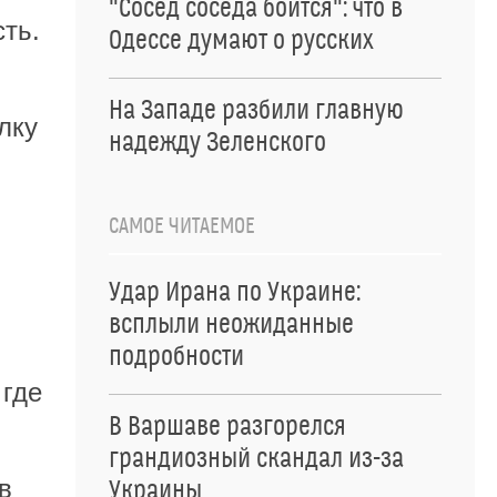
"Сосед соседа боится": что в
ть.
Одессе думают о русских
На Западе разбили главную
лку
надежду Зеленского
САМОЕ ЧИТАЕМОЕ
Удар Ирана по Украине:
всплыли неожиданные
подробности
 где
В Варшаве разгорелся
грандиозный скандал из-за
в
Украины