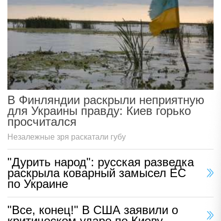
В Финляндии раскрыли неприятную
для Украины правду: Киев горько
просчитался
Незалежные зря раскатали губу
"Дурить народ": русская разведка
раскрыла коварный замысел ЕС
по Украине
"Все, конец!" В США заявили о
критическом ударе по Киеву