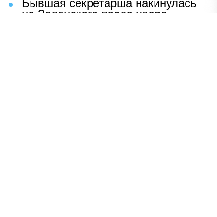
Бывшая секретарша накинулась
на Зеленского после удара
возмездия ВС РФ
В Москве назвали ключевой
фактор завершения СВО
Мерц жаждет войны с Россией:
раскрыто — зачем
Иран разгромил логово
американцев
НАВЕРХ
ПОЛНАЯ ВЕРСИЯ
Политика
Шоу-бизнес
Сад и огород
Экономика
Пресс-релизы