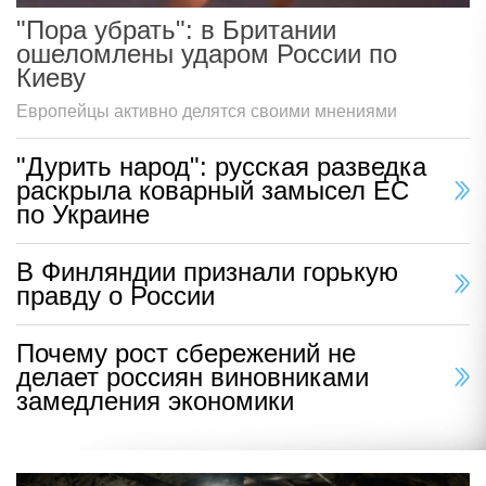
"Пора убрать": в Британии
ошеломлены ударом России по
Киеву
Европейцы активно делятся своими мнениями
"Дурить народ": русская разведка
раскрыла коварный замысел ЕС
по Украине
В Финляндии признали горькую
правду о России
Почему рост сбережений не
делает россиян виновниками
замедления экономики