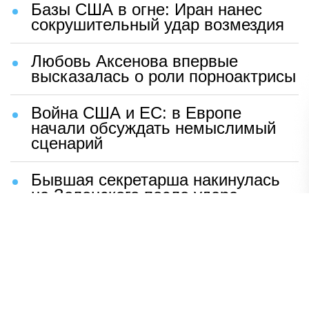
Базы США в огне: Иран нанес
сокрушительный удар возмездия
Любовь Аксенова впервые
высказалась о роли порноактрисы
Война США и ЕС: в Европе
начали обсуждать немыслимый
сценарий
Бывшая секретарша накинулась
на Зеленского после удара
возмездия ВС РФ
В Москве назвали ключевой
фактор завершения СВО
Мерц жаждет войны с Россией: