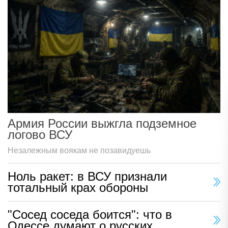
Армия России выжгла подземное
логово ВСУ
Незалежным воякам не позавидуешь
Ноль ракет: в ВСУ признали
тотальный крах обороны
"Сосед соседа боится": что в
Одессе думают о русских