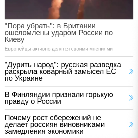
"Пора убрать": в Британии
ошеломлены ударом России по
Киеву
Европейцы активно делятся своими мнениями
"Дурить народ": русская разведка
раскрыла коварный замысел ЕС
по Украине
В Финляндии признали горькую
правду о России
Почему рост сбережений не
делает россиян виновниками
замедления экономики