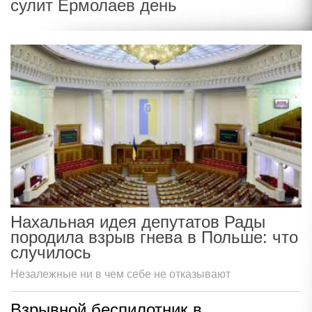
сулит Ермолаев день
Нахальная идея депутатов Рады
породила взрыв гнева в Польше: что
случилось
Незалежные ни в чем себе не отказывают
Взрывной беспилотник в