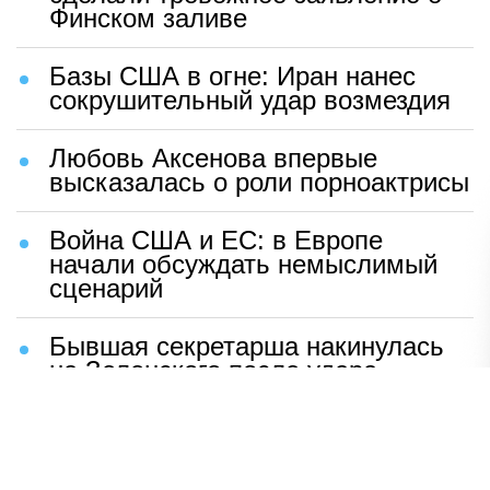
Финском заливе
Базы США в огне: Иран нанес
сокрушительный удар возмездия
Любовь Аксенова впервые
высказалась о роли порноактрисы
Война США и ЕС: в Европе
начали обсуждать немыслимый
сценарий
Бывшая секретарша накинулась
на Зеленского после удара
возмездия ВС РФ
В Москве назвали ключевой
фактор завершения СВО