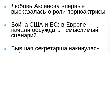
Любовь Аксенова впервые
высказалась о роли порноактрисы
Война США и ЕС: в Европе
начали обсуждать немыслимый
сценарий
Бывшая секретарша накинулась
на Зеленского после удара
возмездия ВС РФ
В Москве назвали ключевой
фактор завершения СВО
Мерц жаждет войны с Россией:
раскрыто — зачем
Иран разгромил логово