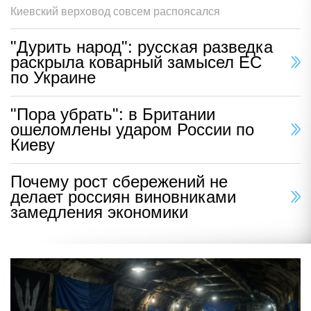
Киевский верховод совсем распоясался
"Дурить народ": русская разведка
раскрыла коварный замысел ЕС
по Украине
"Пора убрать": в Британии
ошеломлены ударом России по
Киеву
Почему рост сбережений не
делает россиян виновниками
замедления экономики