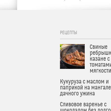
РЕЦЕПТЫ
Свиные
ребрышк
казане с
томатам
мягкост
Кукуруза с маслом и
паприкой на мангале
дачного ужина
Сливовое варенье с
шоколадом без долго