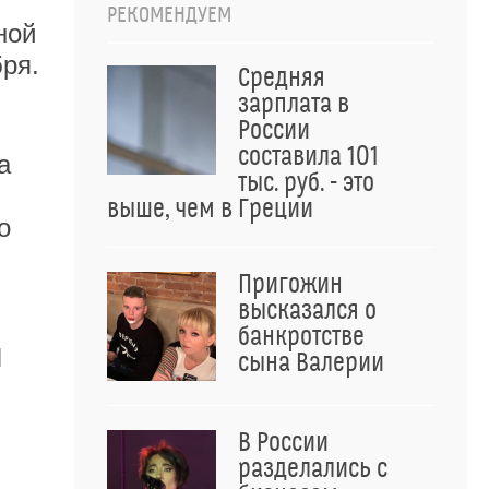
РЕКОМЕНДУЕМ
ной
ря.
Средняя
зарплата в
России
составила 101
а
тыс. руб. - это
выше, чем в Греции
о
Пригожин
высказался о
банкротстве
Н
сына Валерии
В России
разделались с