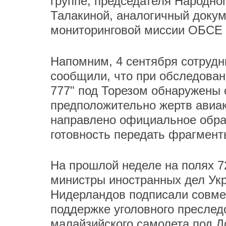
группе, председателя Народно
Талакиной, аналогичный доку
мониторинговой миссии ОБСЕ Э
Напомним, 4 сентября сотруд
сообщили, что при обследован
777" под Торезом обнаружены 
предположительно жертв авиа
направлено официальное обра
готовность передать фрагмент
На прошлой неделе на полях 
министры иностранных дел Укр
Нидерландов подписали совме
поддержке уголовного преслед
малайзийского самолета под Д