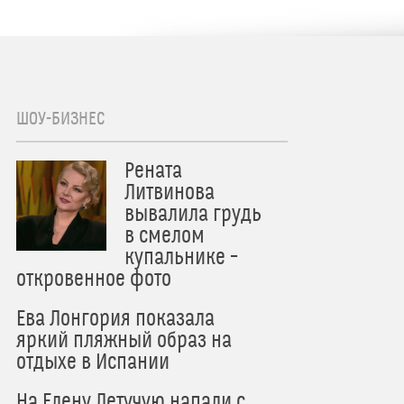
ШОУ-БИЗНЕС
Рената
Литвинова
вывалила грудь
в смелом
купальнике –
откровенное фото
Ева Лонгория показала
яркий пляжный образ на
отдыхе в Испании
На Елену Летучую напали с