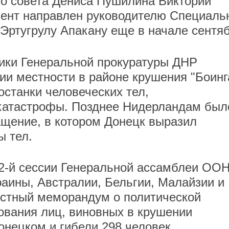
го совета Дениса Пушилина Виктории
мент направлен руководителю Специаль
ртугрулу Апакану еще в начале сентяб
ники Генеральной прокуратуры ДНР
ии местности в районе крушения "Боинг
останки человеческих тел,
катастрофы. Позднее Нидерландам был
щение, в котором Донецк выразил
ы тел.
72-й сессии Генеральной ассамблеи ОО
аины, Австралии, Бельгии, Малайзии и
стный меморандум о политической
ования лиц, виновных в крушении
онецком и гибели 298 человек,