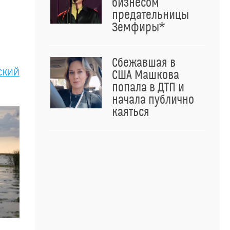
бизнесом
предательницы
Земфиры*
Сбежавшая в
США Машкова
СКИЙ
попала в ДТП и
начала публично
каяться