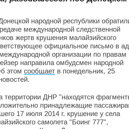
Донецкой народной республики обратил
ередаче международной следственной
нков жертв крушения малайзийского
ответствующее официальное письмо в а
 международной организации по правам
рейзер направила омбудсмен народной
Об этом
сообщает
в понедельник, 25
новостей.
на территории ДНР "находятся фрагмент
положительно принадлежащие пассажир
его 17 июля 2014 г. крушение у села
айзийского самолета "Боинг 777",