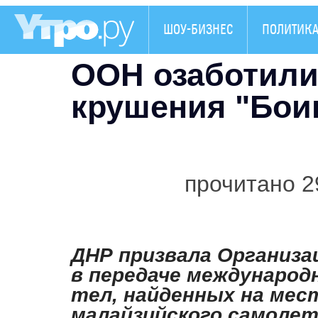
ШОУ-БИЗНЕС
ПОЛИТИК
ООН озаботили
крушения "Бои
прочитано 2
ДНР призвала Организ
в передаче междунаро
тел, найденных на ме
малайзийского самолет