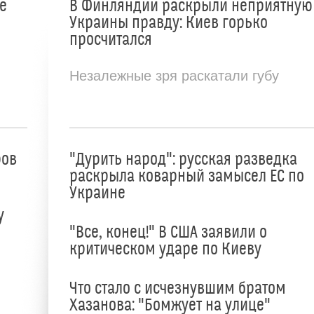
е
В Финляндии раскрыли неприятную
Украины правду: Киев горько
просчитался
Незалежные зря раскатали губу
ров
"Дурить народ": русская разведка
раскрыла коварный замысел ЕС по
Украине
у
"Все, конец!" В США заявили о
критическом ударе по Киеву
Что стало с исчезнувшим братом
Хазанова: "Бомжует на улице"