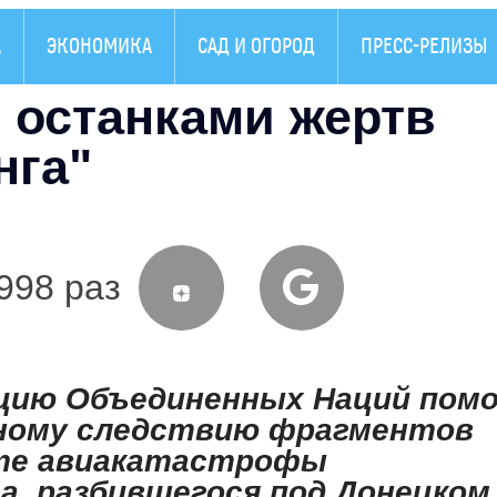
А
ЭКОНОМИКА
САД И ОГОРОД
ПРЕСС-РЕЛИЗЫ
 останками жертв
нга"
998 раз
ацию Объединенных Наций пом
дному следствию фрагментов
сте авиакатастрофы
а, разбившегося под Донецком