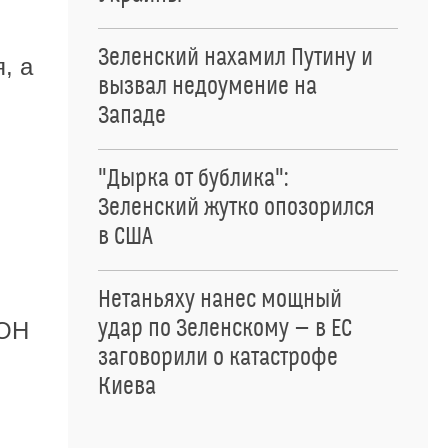
Зеленский нахамил Путину и
, а
вызвал недоумение на
Западе
"Дырка от бублика":
Зеленский жутко опозорился
в США
Нетаньяху нанес мощный
удар по Зеленскому — в ЕС
ООН
заговорили о катастрофе
Киева