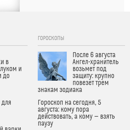
ГОРОСКОПЫ
После 6 августа
и в
Ангел-хранитель
 луком и
возьмет под
и до
защиту: крупно
и
повезет трем
знакам зодиака
 для
Гороскоп на сегодня, 5
августа: кому пора
действовать, а кому — взять
паузу
й варки