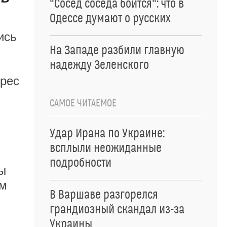
"Сосед соседа боится": что в
Одессе думают о русских
ись
На Западе разбили главную
надежду Зеленского
дрес
САМОЕ ЧИТАЕМОЕ
Удар Ирана по Украине:
всплыли неожиданные
подробности
ы
ам
В Варшаве разгорелся
грандиозный скандал из-за
Украины