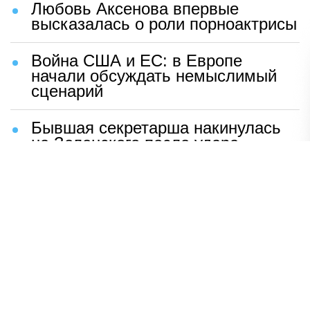
Любовь Аксенова впервые
высказалась о роли порноактрисы
Война США и ЕС: в Европе
начали обсуждать немыслимый
сценарий
Бывшая секретарша накинулась
на Зеленского после удара
возмездия ВС РФ
В Москве назвали ключевой
фактор завершения СВО
Мерц жаждет войны с Россией:
раскрыто — зачем
Иран разгромил логово