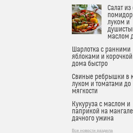
Салат из
помидор
луком и
душисты
маслом 
Шарлотка с ранними
яблоками и корочкой
дома быстро
Свиные ребрышки в к
луком и томатами до
мягкости
Кукуруза с маслом и
паприкой на мангале
дачного ужина
Все новости раздела