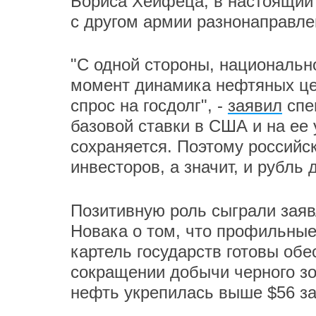
Бориса Хейфеца, в настоящий
с другом армии разнонаправле
"С одной стороны, национальн
момент динамика нефтяных це
спрос на госдолг", -
заявил
спец
базовой ставки в США и на ее
сохраняется. Поэтому российс
инвесторов, а значит, и рубль
Позитивную роль сыграли зая
Новака о том, что профильны
картель государств готовы об
сокращении добычи черного зо
нефть укрепилась выше $56 за