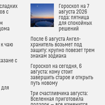
 сладких
Гороскоп на 7
ов с
августа 2026
года: пятница
м
для спокойных
дома
решений
После 6 августа Ангел-
 к чаю
хранитель возьмет под
защиту: крупно повезет трем
знакам зодиака
азане с
Гороскоп на сегодня, 6
августа: кому стоит
завершить старое и открыть
путь новому
 для
Три счастливчика августа:
Вселенная приготовила
подарок — все изменится