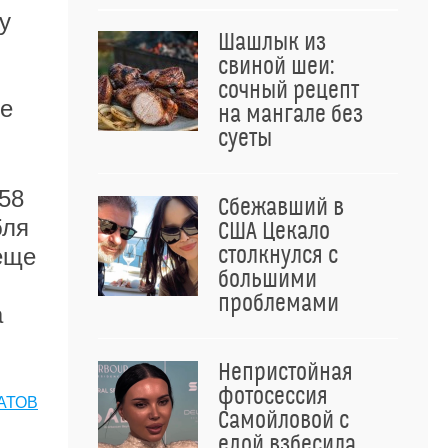
у
Шашлык из
свиной шеи:
сочный рецепт
ие
на мангале без
суеты
 58
Сбежавший в
бля
США Цекало
столкнулся с
еще
большими
проблемами
а
Непристойная
фотосессия
АТОВ
Самойловой с
едой взбесила