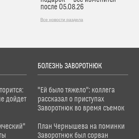
после 05.08.26
Все новости раздела
БОЛЕЗНЬ ЗАВОРОТНЮК
торится:
"Ей было тяжело": коллега
не дойдет
рассказал о приступах
Заворотнюк во время съемок
ический"
План Чернышева на поминки
ты
Заворотнюк был сорван