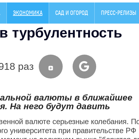
А
ЭКОНОМИКА
САД И ОГОРОД
ПРЕСС-РЕЛИЗЫ
в турбулентность
918 раз
нальной валюты в ближайшее
я. На него будут давить
венной валюте серьезные колебания. П
го университета при правительстве РФ