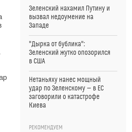
Зеленский нахамил Путину и
а
вызвал недоумение на
в
Западе
"Дырка от бублика":
,
Зеленский жутко опозорился
в США
ар
Нетаньяху нанес мощный
удар по Зеленскому — в ЕС
заговорили о катастрофе
Киева
РЕКОМЕНДУЕМ