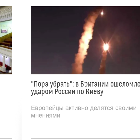
"Пора убрать": в Британии ошеломл
ударом России по Киеву
Европейцы активно делятся своими
мнениями