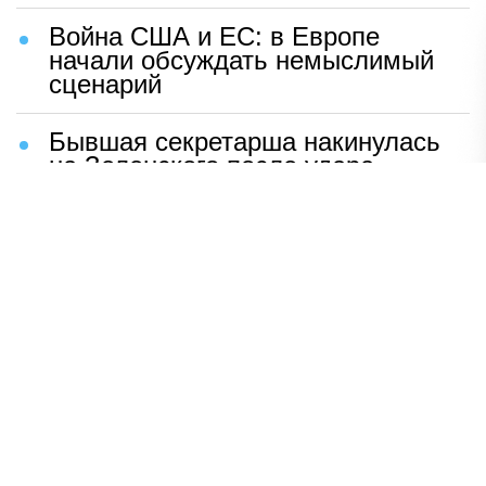
Война США и ЕС: в Европе
начали обсуждать немыслимый
сценарий
Бывшая секретарша накинулась
на Зеленского после удара
возмездия ВС РФ
В Москве назвали ключевой
фактор завершения СВО
Мерц жаждет войны с Россией:
раскрыто — зачем
Иран разгромил логово
американцев