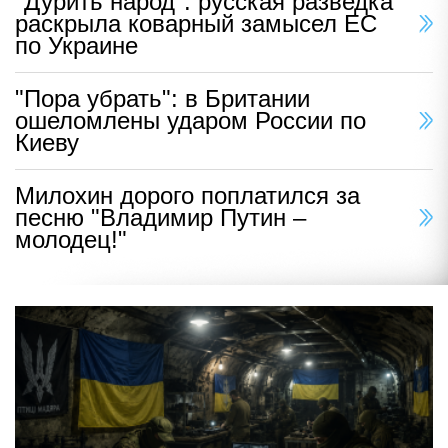
"Дурить народ": русская разведка
раскрыла коварный замысел ЕС
по Украине
"Пора убрать": в Британии
ошеломлены ударом России по
Киеву
Милохин дорого поплатился за
песню "Владимир Путин –
молодец!"