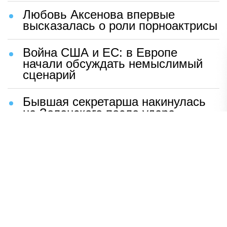
Любовь Аксенова впервые
высказалась о роли порноактрисы
Война США и ЕС: в Европе
начали обсуждать немыслимый
сценарий
Бывшая секретарша накинулась
на Зеленского после удара
возмездия ВС РФ
В Москве назвали ключевой
фактор завершения СВО
Мерц жаждет войны с Россией:
раскрыто — зачем
Иран разгромил логово