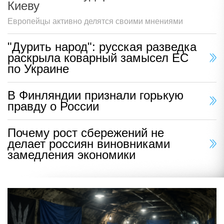
Киеву
Европейцы активно делятся своими мнениями
"Дурить народ": русская разведка
раскрыла коварный замысел ЕС
по Украине
В Финляндии признали горькую
правду о России
Почему рост сбережений не
делает россиян виновниками
замедления экономики