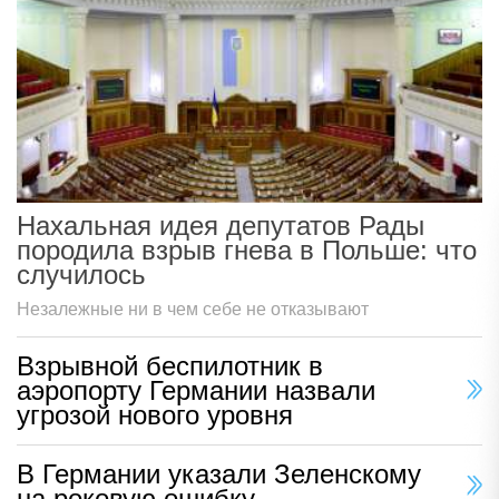
Нахальная идея депутатов Рады
породила взрыв гнева в Польше: что
случилось
Незалежные ни в чем себе не отказывают
Взрывной беспилотник в
аэропорту Германии назвали
угрозой нового уровня
В Германии указали Зеленскому
на роковую ошибку