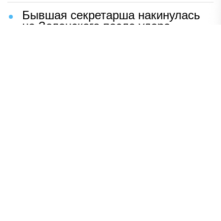
Бывшая секретарша накинулась
на Зеленского после удара
возмездия ВС РФ
В Москве назвали ключевой
фактор завершения СВО
Мерц жаждет войны с Россией:
раскрыто — зачем
Иран разгромил логово
американцев
НАВЕРХ
ПОЛНАЯ ВЕРСИЯ
Политика
Шоу-бизнес
Сад и огород
Экономика