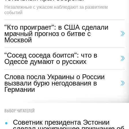
Незалежные с ужасом наблюдают за развитием
событий
"Кто проиграет": в США сделали
мрачный прогноз о битве с
Москвой
"Сосед соседа боится": что в
Одессе думают о русских
Слова посла Украины о России
вызвали бурю негодования в
Германии
ВЫБОР ЧИТАТЕЛЕЙ
Советник президента Эстонии
сделал шокирующее признание об