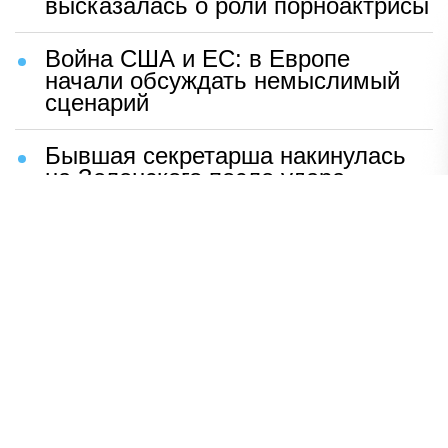
высказалась о роли порноактрисы
Война США и ЕС: в Европе
начали обсуждать немыслимый
сценарий
Бывшая секретарша накинулась
на Зеленского после удара
возмездия ВС РФ
В Москве назвали ключевой
фактор завершения СВО
Мерц жаждет войны с Россией:
раскрыто — зачем
Иран разгромил логово
американцев