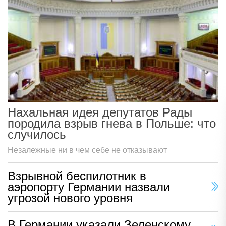
Нахальная идея депутатов Рады
породила взрыв гнева в Польше: что
случилось
Незалежные ни в чем себе не отказывают
Взрывной беспилотник в
аэропорту Германии назвали
угрозой нового уровня
В Германии указали Зеленскому