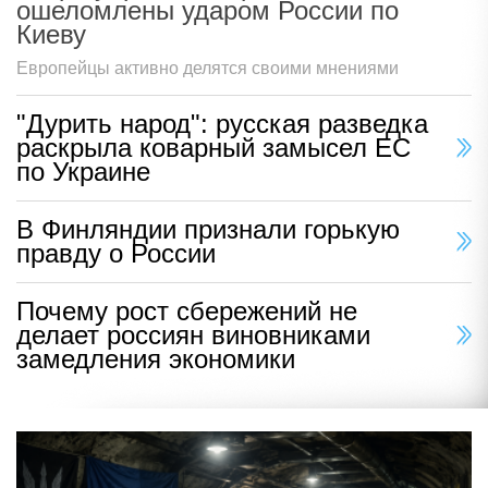
ошеломлены ударом России по
Киеву
Европейцы активно делятся своими мнениями
"Дурить народ": русская разведка
раскрыла коварный замысел ЕС
по Украине
В Финляндии признали горькую
правду о России
Почему рост сбережений не
делает россиян виновниками
замедления экономики