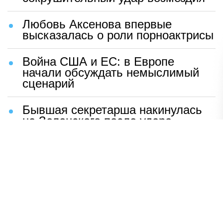
Любовь Аксенова впервые
высказалась о роли порноактрисы
Война США и ЕС: в Европе
начали обсуждать немыслимый
сценарий
Бывшая секретарша накинулась
на Зеленского после удара
возмездия ВС РФ
В Москве назвали ключевой
фактор завершения СВО
Мерц жаждет войны с Россией:
раскрыто — зачем