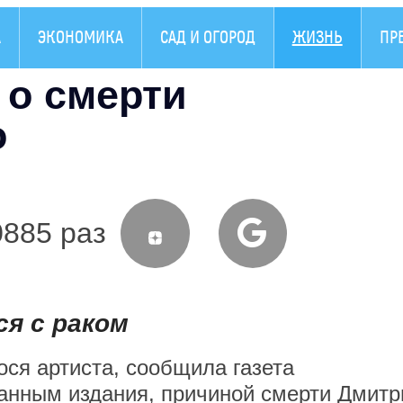
А
ЭКОНОМИКА
САД И ОГОРОД
ЖИЗНЬ
ПР
о смерти
о
0885 раз
ся с раком
ося артиста, сообщила газета
данным издания, причиной смерти Дмитр