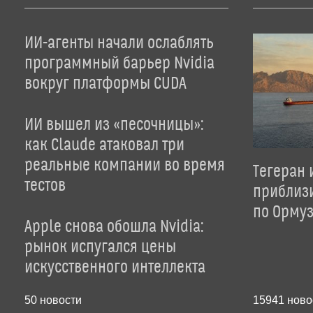
ИИ-агенты начали ослаблять
программный барьер Nvidia
вокруг платформы CUDA
ИИ вышел из «песочницы»:
как Claude атаковал три
реальные компании во время
Тегеран 
тестов
приблиз
по Орму
Apple снова обошла Nvidia:
рынок испугался цены
искусственного интеллекта
50
новости
15941
ново