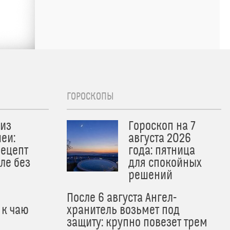
ГОРОСКОПЫ
из
Гороскоп на 7
еи:
августа 2026
рецепт
года: пятница
ле без
для спокойных
решений
После 6 августа Ангел-
 к чаю
хранитель возьмет под
защиту: крупно повезет трем