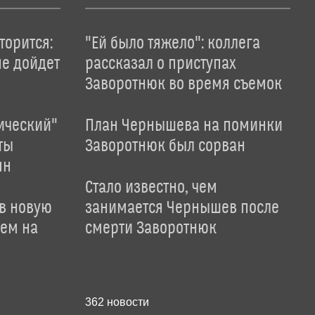
торится:
"Ей было тяжело": коллега
не дойдет
рассказал о приступах
Заворотнюк во время съемок
ический"
План Чернышева на поминки
ты
Заворотнюк был сорван
ян
Стало известно, чем
 в новую
занимается Чернышев после
лем на
смерти Заворотнюк
362
новости