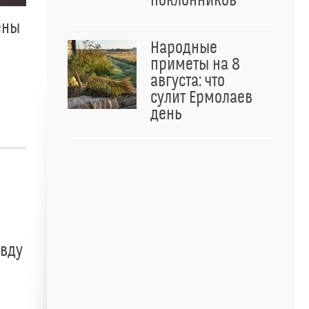
поклонников
ены
Народные
приметы на 8
августа: что
сулит Ермолаев
день
авду