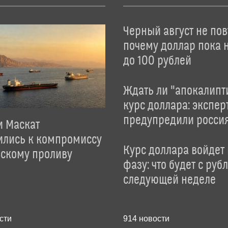
Черный август не пов
почему доллар пока 
до 100 рублей
Ждать ли "апокалипт
курс доллара: экспер
предупредили росси
и Маскат
ились к компромиссу
Курс доллара войдет
зскому проливу
фазу: что будет с руб
следующей неделе
сти
914
новости