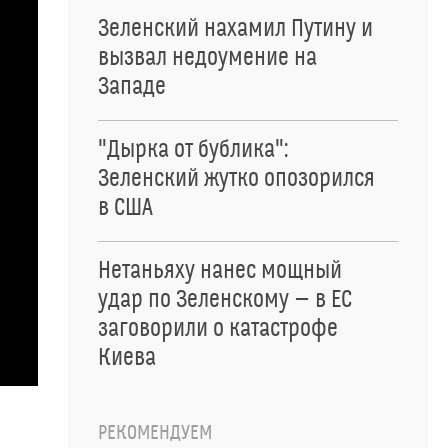
Зеленский нахамил Путину и
вызвал недоумение на
Западе
"Дырка от бублика":
Зеленский жутко опозорился
в США
Нетаньяху нанес мощный
удар по Зеленскому — в ЕС
заговорили о катастрофе
Киева
РЕКОМЕНДУЕМ