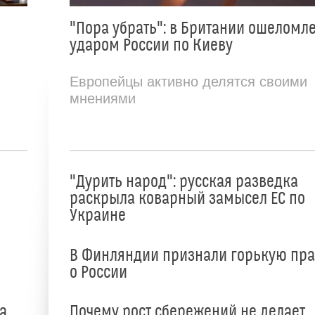
"Пора убрать": в Британии ошеломл
ударом России по Киеву
Европейцы активно делятся своими
мнениями
"Дурить народ": русская разведка
раскрыла коварный замысел ЕС по
Украине
В Финляндии признали горькую пр
о России
а
Почему рост сбережений не делает