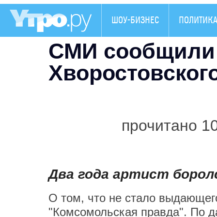
ШОУ-БИЗНЕС
ПОЛИТИК
СМИ сообщили 
Хворостовског
прочитано 1
Два года артист борол
О том, что не стало выдающег
"
Комсомольская правда
". По 