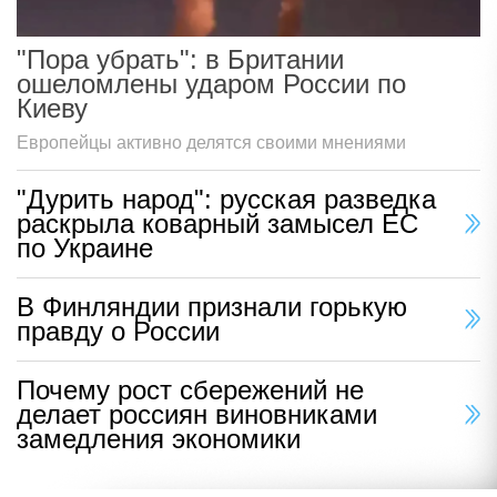
"Пора убрать": в Британии
ошеломлены ударом России по
Киеву
Европейцы активно делятся своими мнениями
"Дурить народ": русская разведка
раскрыла коварный замысел ЕС
по Украине
В Финляндии признали горькую
правду о России
Почему рост сбережений не
делает россиян виновниками
замедления экономики