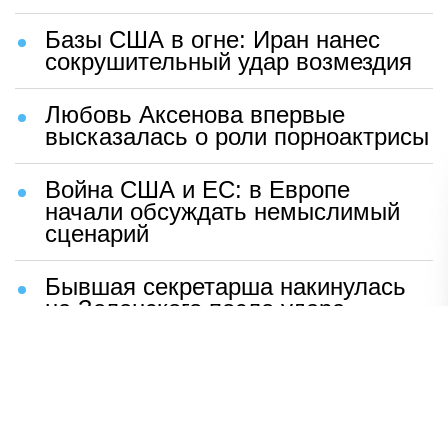
Базы США в огне: Иран нанес
сокрушительный удар возмездия
Любовь Аксенова впервые
высказалась о роли порноактрисы
Война США и ЕС: в Европе
начали обсуждать немыслимый
сценарий
Бывшая секретарша накинулась
на Зеленского после удара
возмездия ВС РФ
В Москве назвали ключевой
фактор завершения СВО