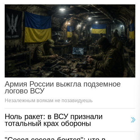
Армия России выжгла подземное
логово ВСУ
Незалежным воякам не позавидуешь
Ноль ракет: в ВСУ признали
тотальный крах обороны
"Сосед соседа боится": что в