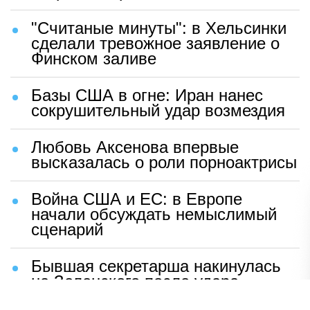
"Считаные минуты": в Хельсинки
сделали тревожное заявление о
Финском заливе
Базы США в огне: Иран нанес
сокрушительный удар возмездия
Любовь Аксенова впервые
высказалась о роли порноактрисы
Война США и ЕС: в Европе
начали обсуждать немыслимый
сценарий
Бывшая секретарша накинулась
на Зеленского после удара
возмездия ВС РФ