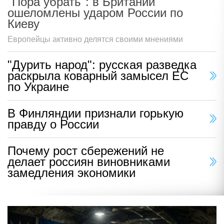
"Пора убрать": в Британии
ошеломлены ударом России по
Киеву
Европейцы активно делятся своими мнениями
"Дурить народ": русская разведка
раскрыла коварный замысел ЕС
по Украине
В Финляндии признали горькую
правду о России
Почему рост сбережений не
делает россиян виновниками
замедления экономики