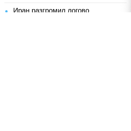
Иран разгромил логово
американцев
НАВЕРХ
ПОЛНАЯ ВЕРСИЯ
Политика
Шоу-бизнес
Сад и огород
Экономика
Пресс-релизы
Вконтакте
Одноклассники
Twitter
Дзен
По вопросам рекламы:
+ 7 (926) 001-11-01
reklama@utro.ru
Реестровая запись ЭЛ № ФС 77-79497 от 02.11.2020 г.