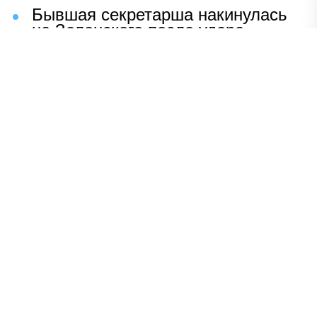
Бывшая секретарша накинулась
на Зеленского после удара
возмездия ВС РФ
В Москве назвали ключевой
фактор завершения СВО
Мерц жаждет войны с Россией:
раскрыто — зачем
Иран разгромил логово
американцев
НАВЕРХ
ПОЛНАЯ ВЕРСИЯ
Политика
Шоу-бизнес
Сад и огород
Экономика
Пресс-релизы