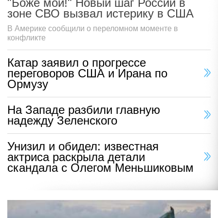
"Боже мой!" Новый шаг России в
зоне СВО вызвал истерику в США
В Америке сообщили о переломном моменте в
конфликте
Катар заявил о прогрессе
переговоров США и Ирана по
Ормузу
На Западе разбили главную
надежду Зеленского
Унизил и обидел: известная
актриса раскрыла детали
скандала с Олегом Меньшиковым