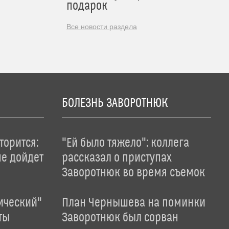
подарок
Все новости раздела
БОЛЕЗНЬ ЗАВОРОТНЮК
торится:
"Ей было тяжело": коллега
не дойдет
рассказал о приступах
Заворотнюк во время съемок
ический"
План Чернышева на поминки
ты
Заворотнюк был сорван