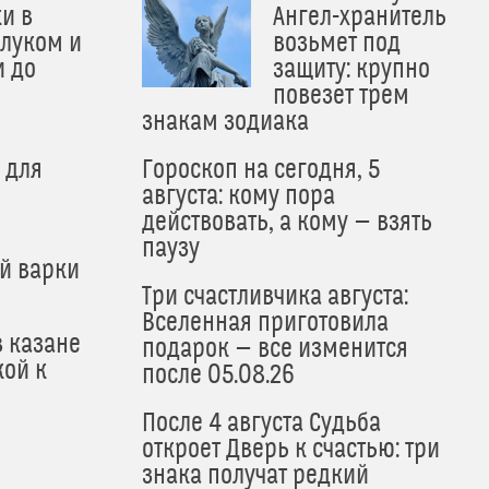
и в
Ангел-хранитель
 луком и
возьмет под
и до
защиту: крупно
и
повезет трем
знакам зодиака
 для
Гороскоп на сегодня, 5
августа: кому пора
действовать, а кому — взять
паузу
й варки
Три счастливчика августа:
Вселенная приготовила
в казане
подарок — все изменится
кой к
после 05.08.26
После 4 августа Судьба
откроет Дверь к счастью: три
знака получат редкий