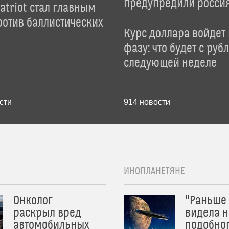
предупредили росси
atriot стал главным
отив баллистических
Курс доллара войдет
фазу: что будет с руб
следующей неделе
сти
914
новости
ИНОПЛАНЕТЯНЕ
Онколог
"Раньше
раскрыл вред
видела н
автомобильных
подобног