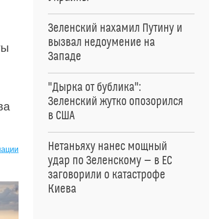
Зеленский нахамил Путину и
вызвал недоумение на
ты
Западе
"Дырка от бублика":
Зеленский жутко опозорился
ва
в США
Нетаньяху нанес мощный
мации
удар по Зеленскому — в ЕС
заговорили о катастрофе
Киева