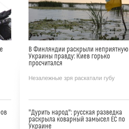
е
В Финляндии раскрыли неприятную
Украины правду: Киев горько
просчитался
Незалежные зря раскатали губу
ров
"Дурить народ": русская разведка
раскрыла коварный замысел ЕС по
Украине