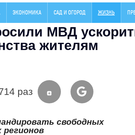
А
ЭКОНОМИКА
САД И ОГОРОД
ЖИЗНЬ
ПР
росили МВД ускорит
нства жителям
714 раз
мандировать свободных
х регионов