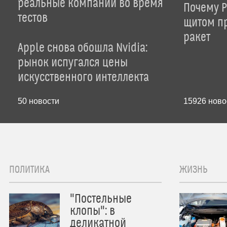
реальные компании во время
Почему P
тестов
щитом пр
ракет
Apple снова обошла Nvidia:
рынок испугался цены
искусственного интеллекта
50
новости
15926
ново
ПОЛИТИКА
ЖИЗНЬ
"Постельные
клопы": в
деликатной