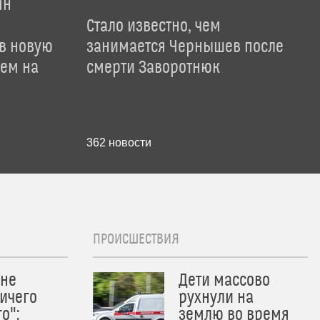
ян
Стало известно, чем
 в новую
занимается Чернышев после
лем на
смерти Заворотнюк
362
новости
ПРОИСШЕСТВИЯ
 не
Дети массово
ичего
рухнули на
о":
землю во время