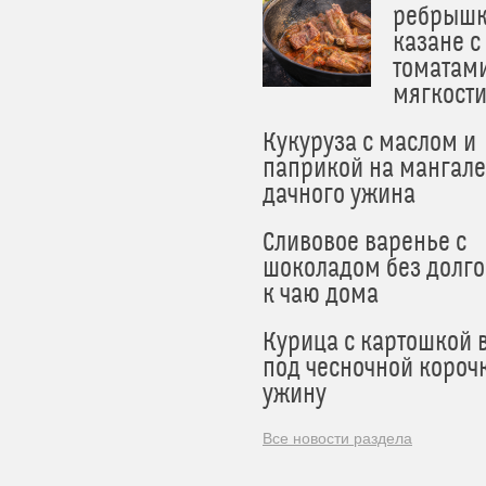
ребрышк
казане с
томатам
мягкост
Кукуруза с маслом и
паприкой на мангале
дачного ужина
Сливовое варенье с
шоколадом без долго
к чаю дома
Курица с картошкой 
под чесночной короч
ужину
Все новости раздела