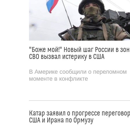
"Боже мой!" Новый шаг России в зон
СВО вызвал истерику в США
В Америке сообщили о переломном
моменте в конфликте
Катар заявил о прогрессе перегово
США и Ирана по Ормузу