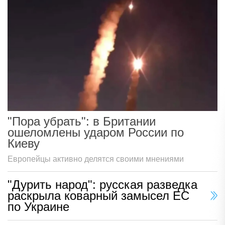
"Пора убрать": в Британии
ошеломлены ударом России по
Киеву
Европейцы активно делятся своими мнениями
"Дурить народ": русская разведка
раскрыла коварный замысел ЕС
по Украине