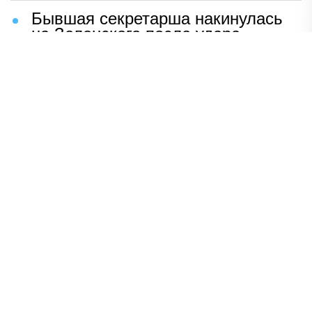
Бывшая секретарша накинулась
на Зеленского после удара
возмездия ВС РФ
В Москве назвали ключевой
фактор завершения СВО
Мерц жаждет войны с Россией:
раскрыто — зачем
Иран разгромил логово
американцев
НАВЕРХ
ПОЛНАЯ ВЕРСИЯ
Политика
Шоу-бизнес
Сад и огород
Экономика