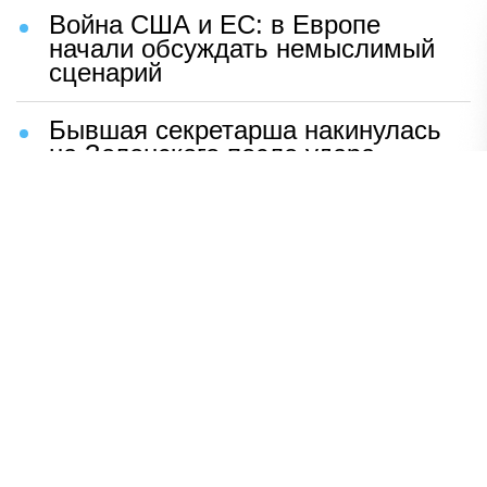
Война США и ЕС: в Европе
начали обсуждать немыслимый
сценарий
Бывшая секретарша накинулась
на Зеленского после удара
возмездия ВС РФ
В Москве назвали ключевой
фактор завершения СВО
Мерц жаждет войны с Россией:
раскрыто — зачем
Иран разгромил логово
американцев
НАВЕРХ
ПОЛНАЯ ВЕРСИЯ