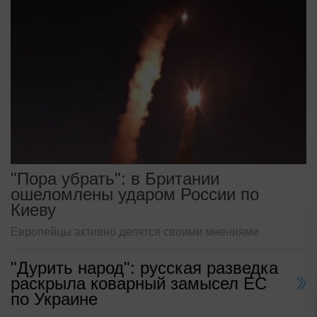
"Пора убрать": в Британии
ошеломлены ударом России по
Киеву
Европейцы активно делятся своими мнениями
"Дурить народ": русская разведка
раскрыла коварный замысел ЕС
по Украине