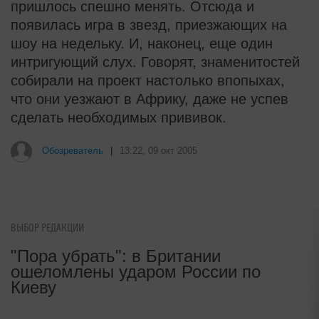
пришлось спешно менять. Отсюда и
появилась игра в звезд, приезжающих на
шоу на недельку. И, наконец, еще один
интригующий слух. Говорят, знаменитостей
собирали на проект настолько впопыхах,
что они уезжают в Африку, даже не успев
сделать необходимых прививок.
i
Никогда не храните огурцы в
холодильнике: есть один
маленький секрет
ВЫБОР РЕДАКЦИИ
i
Никогда не храните огурцы в
"Пора убрать": в Британии
холодильнике: есть один
ошеломлены ударом России по
маленький секрет
Киеву