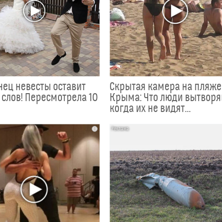
анец невесты оставит
Скрытая камера на пляже
 слов! Пересмотрела 10
Крыма: Что люди вытворя
когда их не видят...
i