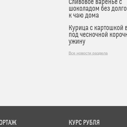
Сливовое варенье с
шоколадом без долго
к чаю дома
Курица с картошкой 
под чесночной короч
ужину
Все новости раздела
ОРТАЖ
КУРС РУБЛЯ