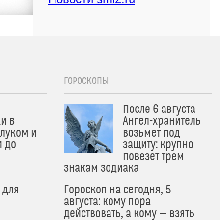
ГОРОСКОПЫ
После 6 августа
и в
Ангел-хранитель
 луком и
возьмет под
и до
защиту: крупно
и
повезет трем
знакам зодиака
 для
Гороскоп на сегодня, 5
августа: кому пора
действовать, а кому — взять