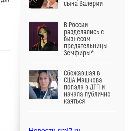
сына Валерии
В России
разделались с
бизнесом
предательницы
Земфиры*
Сбежавшая в
США Машкова
попала в ДТП и
начала публично
каяться
Новости smi2.ru