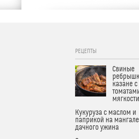
РЕЦЕПТЫ
Свиные
ребрышк
казане с
томатам
мягкост
Кукуруза с маслом и
паприкой на мангале
дачного ужина