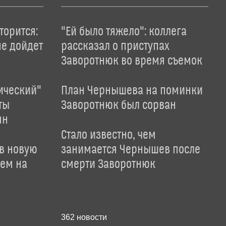
торится:
"Ей было тяжело": коллега
не дойдет
рассказал о приступах
Заворотнюк во время съемок
ический"
План Чернышева на поминки
ты
Заворотнюк был сорван
ян
Стало известно, чем
 в новую
занимается Чернышев после
лем на
смерти Заворотнюк
362
новости