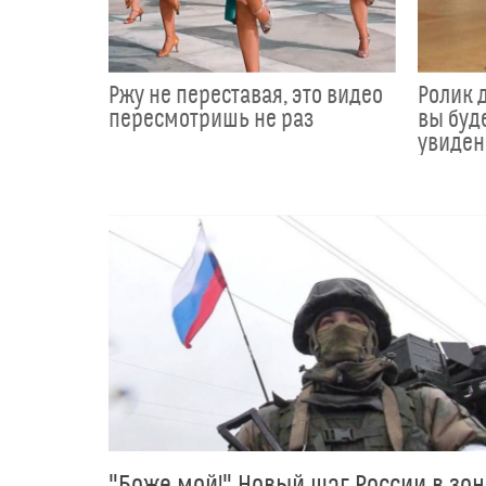
Ржу не переставая, это видео
Ролик д
пересмотришь не раз
вы буде
увиден
"Боже мой!" Новый шаг России в зон