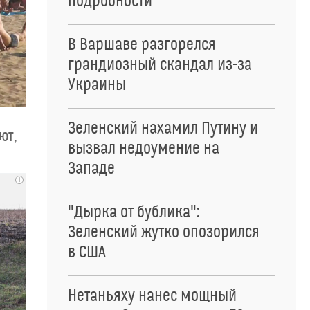
подробности
В Варшаве разгорелся
грандиозный скандал из-за
Украины
Зеленский нахамил Путину и
ют,
вызвал недоумение на
Западе
i
"Дырка от бублика":
Зеленский жутко опозорился
в США
Нетаньяху нанес мощный