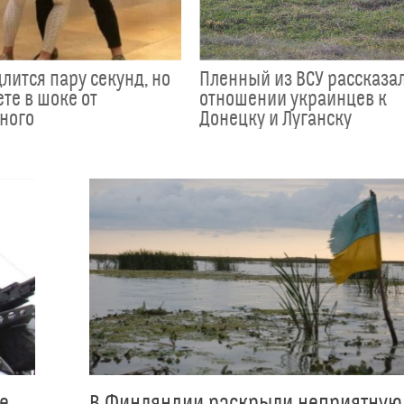
лится пару секунд, но
Пленный из ВСУ рассказал
те в шоке от
отношении украинцев к
ного
Донецку и Луганску
е
В Финляндии раскрыли неприятную