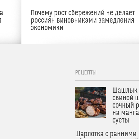
а
Почему рост сбережений не делает
и
россиян виновниками замедления
экономики
РЕЦЕПТЫ
Шашлык 
свиной ш
сочный 
на манга
суеты
Шарлотка с ранними