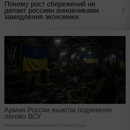
Почему рост сбережений не
делает россиян виновниками
замедления экономики
Армия России выжгла подземное
логово ВСУ
Незалежным воякам не позавидуешь