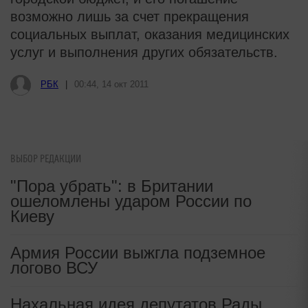
возможно лишь за счет прекращения
социальных выплат, оказания медицинских
услуг и выполнения других обязательств.
i
Заставляли целовать ноги и
извиняться: школьники устроили
жесткую дедовщину
ВЫБОР РЕДАКЦИИ
i
Рак начинается не с боли: онколог
"Пора убрать": в Британии
назвал первый «тихий» признак
ошеломлены ударом России по
болезни
Киеву
Армия России выжгла подземное
РБК
|
00:44, 14 окт 2011
логово ВСУ
Нахальная идея депутатов Рады