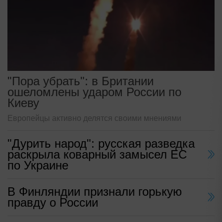
"Пора убрать": в Британии
ошеломлены ударом России по
Киеву
Европейцы активно делятся своими мнениями
"Дурить народ": русская разведка
раскрыла коварный замысел ЕС
по Украине
В Финляндии признали горькую
правду о России