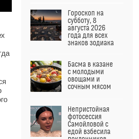
Гороскоп на
субботу, 8
августа 2026
ех
года для всех
знаков зодиака
гда
Басма в казане
с молодыми
овощами и
ся
сочным мясом
о
го
Непристойная
фотосессия
Самойловой с
едой взбесила