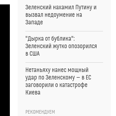
Зеленский нахамил Путину и
вызвал недоумение на
Западе
"Дырка от бублика":
Зеленский жутко опозорился
в США
Нетаньяху нанес мощный
удар по Зеленскому — в ЕС
заговорили о катастрофе
Киева
РЕКОМЕНДУЕМ