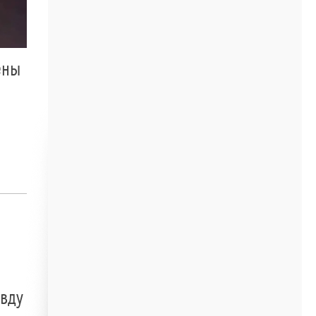
ены
авду