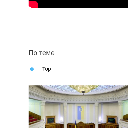
По теме
Тор