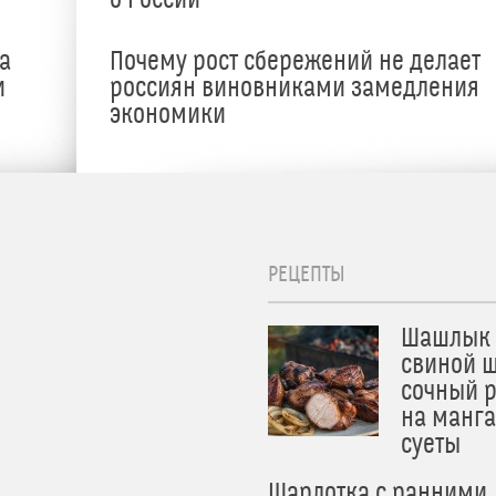
а
Почему рост сбережений не делает
и
россиян виновниками замедления
экономики
РЕЦЕПТЫ
Шашлык 
свиной ш
сочный 
на манга
суеты
Шарлотка с ранними