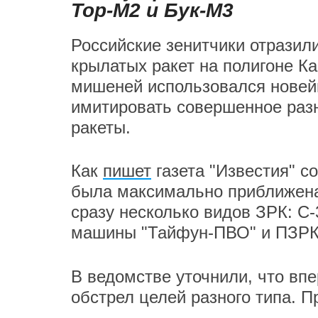
Тор-М2 и Бук-М3
Российские зенитчики отразил
крылатых ракет на полигоне Ка
мишеней использовался новей
имитировать совершенное разн
ракеты.
Как
пишет
газета "Известия" с
была максимально приближена 
сразу несколько видов ЗРК: С-
машины "Тайфун-ПВО" и ПЗРК 
В ведомстве уточнили, что вп
обстрел целей разного типа. 