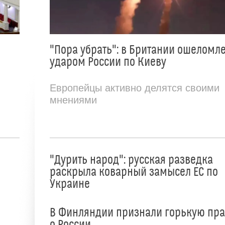
"Пора убрать": в Британии ошеломл
ударом России по Киеву
Европейцы активно делятся своими
мнениями
"Дурить народ": русская разведка
раскрыла коварный замысел ЕС по
Украине
В Финляндии признали горькую пр
о России