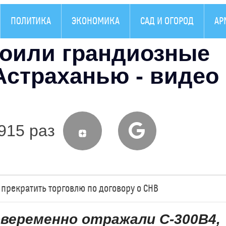
ПОЛИТИКА
ЭКОНОМИКА
САД И ОГОРОД
АР
роили грандиозные
Астраханью - видео
915 раз
прекратить торговлю по договору о СНВ
веременно отражали С-300В4,