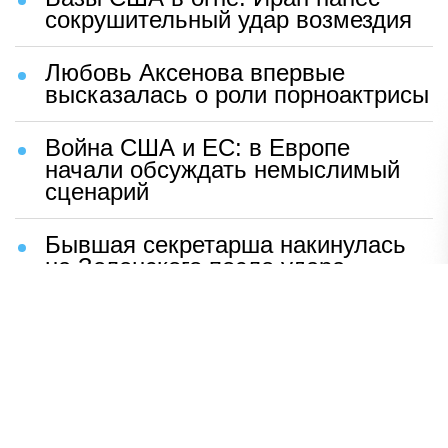
сокрушительный удар возмездия
Любовь Аксенова впервые
высказалась о роли порноактрисы
Война США и ЕС: в Европе
начали обсуждать немыслимый
сценарий
Бывшая секретарша накинулась
на Зеленского после удара
возмездия ВС РФ
В Москве назвали ключевой
фактор завершения СВО
Мерц жаждет войны с Россией:
раскрыто — зачем