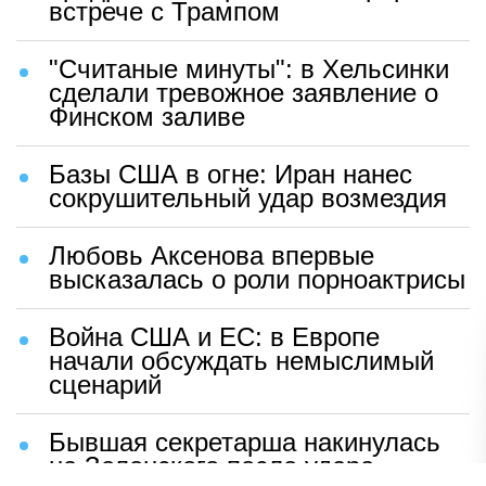
встрече с Трампом
"Считаные минуты": в Хельсинки
сделали тревожное заявление о
Финском заливе
Базы США в огне: Иран нанес
сокрушительный удар возмездия
Любовь Аксенова впервые
высказалась о роли порноактрисы
Война США и ЕС: в Европе
начали обсуждать немыслимый
сценарий
Бывшая секретарша накинулась
на Зеленского после удара