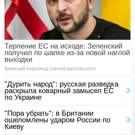
Терпение ЕС на исходе: Зеленский
получил по шапке из-за новой наглой
выходки
Киевский верховод совсем распоясался
"Дурить народ": русская разведка
раскрыла коварный замысел ЕС
по Украине
"Пора убрать": в Британии
ошеломлены ударом России по
Киеву