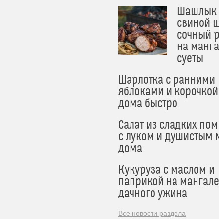
Шашлык 
свиной ш
сочный 
на манга
суеты
Шарлотка с ранними
яблоками и корочкой
дома быстро
Салат из сладких по
с луком и душистым 
дома
Кукуруза с маслом и
паприкой на мангале
дачного ужина
Все новости раздела