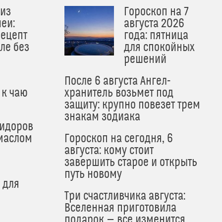
из
Гороскоп на 7
еи:
августа 2026
рецепт
года: пятница
ле без
для спокойных
решений
После 6 августа Ангел-
 к чаю
хранитель возьмет под
защиту: крупно повезет трем
знакам зодиака
мидоров
маслом
Гороскоп на сегодня, 6
августа: кому стоит
завершить старое и открыть
путь новому
 для
Три счастливчика августа:
Вселенная приготовила
подарок — все изменится