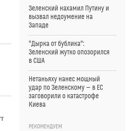
Зеленский нахамил Путину и
вызвал недоумение на
Западе
"Дырка от бублика":
Зеленский жутко опозорился
в США
Нетаньяху нанес мощный
удар по Зеленскому — в ЕС
заговорили о катастрофе
Киева
ут
РЕКОМЕНДУЕМ