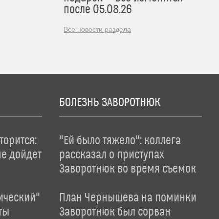
после 05.08.26
Все новости раздела
БОЛЕЗНЬ ЗАВОРОТНЮК
торится:
"Ей было тяжело": коллега
не дойдет
рассказал о приступах
Заворотнюк во время съемок
ический"
План Чернышева на поминки
ты
Заворотнюк был сорван