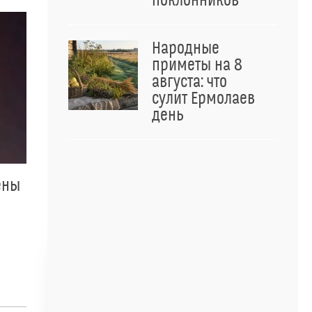
поклонников
Народные
приметы на 8
августа: что
сулит Ермолаев
день
ены