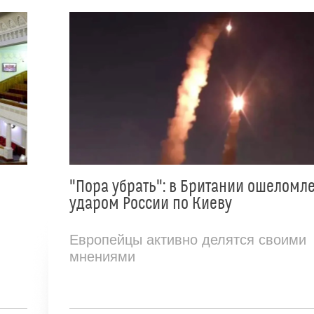
"Пора убрать": в Британии ошеломл
ударом России по Киеву
Европейцы активно делятся своими
мнениями