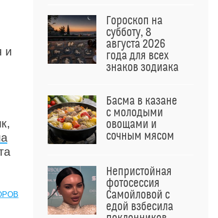
Гороскоп на
субботу, 8
августа 2026
 и
года для всех
знаков зодиака
Басма в казане
с молодыми
к,
овощами и
сочным мясом
ла
та
Непристойная
фотосессия
Самойловой с
ОРОВ
едой взбесила