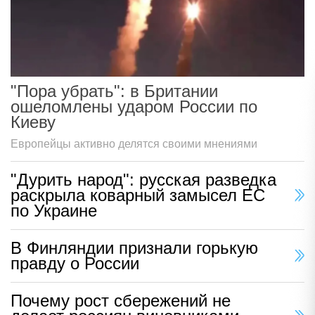
"Пора убрать": в Британии
ошеломлены ударом России по
Киеву
Европейцы активно делятся своими мнениями
"Дурить народ": русская разведка
раскрыла коварный замысел ЕС
по Украине
В Финляндии признали горькую
правду о России
Почему рост сбережений не