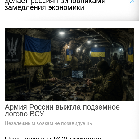
делает россиян виновниками
замедления экономики
Армия России выжгла подземное
логово ВСУ
Незалежным воякам не позавидуешь