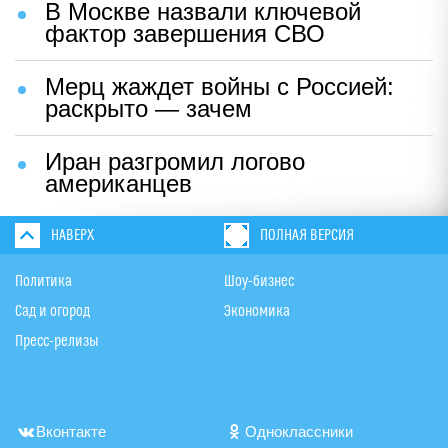
В Москве назвали ключевой
фактор завершения СВО
Мерц жаждет войны с Россией:
раскрыто — зачем
Иран разгромил логово
американцев
НАВЕРХ
ПОЛНАЯ ВЕРСИЯ
Политика
Шоу-бизнес
Сад и огород
Экономика
Пресс-релизы
Вконтакте
Одноклассники