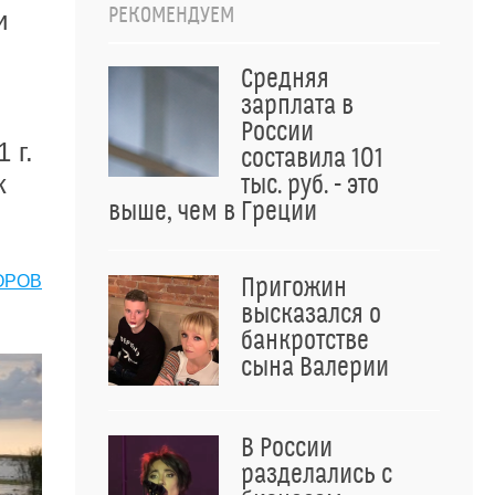
РЕКОМЕНДУЕМ
и
Средняя
зарплата в
России
 г.
составила 101
к
тыс. руб. - это
выше, чем в Греции
ОРОВ
Пригожин
высказался о
банкротстве
сына Валерии
В России
разделались с