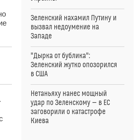
но
Зеленский нахамил Путину и
ие
вызвал недоумение на
Западе
"Дырка от бублика":
Зеленский жутко опозорился
в США
Нетаньяху нанес мощный
.
удар по Зеленскому — в ЕС
заговорили о катастрофе
с
Киева