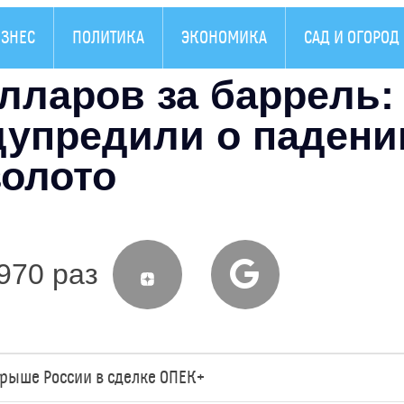
ЗНЕС
ПОЛИТИКА
ЭКОНОМИКА
САД И ОГОРОД
лларов за баррель:
дупредили о падени
золото
970 раз
рыше России в сделке ОПЕК+