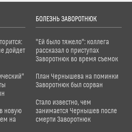
БОЛЕЗНЬ ЗАВОРОТНЮК
торится:
"Ей было тяжело": коллега
не дойдет
рассказал о приступах
Заворотнюк во время съемок
ический"
План Чернышева на поминки
ты
Заворотнюк был сорван
ян
Стало известно, чем
 в новую
занимается Чернышев после
лем на
смерти Заворотнюк