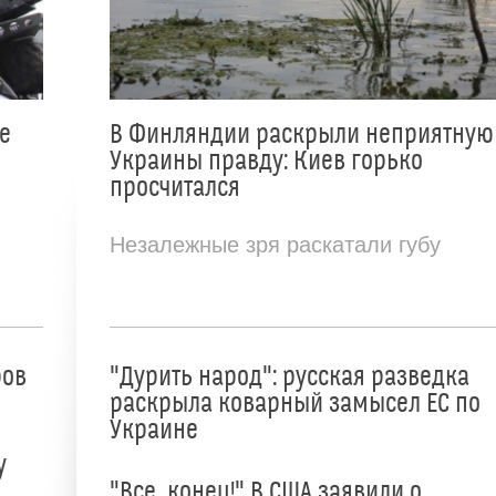
е
В Финляндии раскрыли неприятную
Украины правду: Киев горько
просчитался
Незалежные зря раскатали губу
ров
"Дурить народ": русская разведка
раскрыла коварный замысел ЕС по
Украине
у
"Все, конец!" В США заявили о