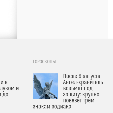
ГОРОСКОПЫ
После 6 августа
и в
Ангел-хранитель
 луком и
возьмет под
и до
защиту: крупно
и
повезет трем
знакам зодиака