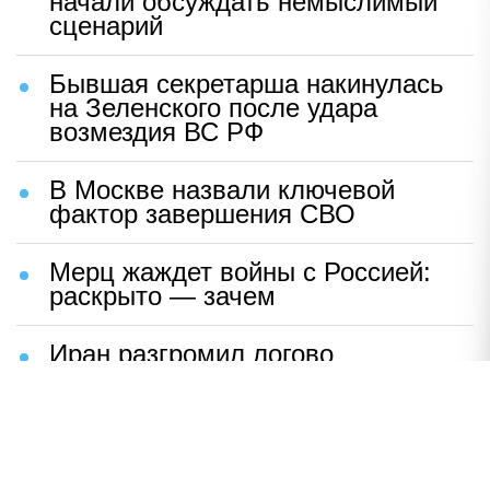
начали обсуждать немыслимый
сценарий
Бывшая секретарша накинулась
на Зеленского после удара
возмездия ВС РФ
В Москве назвали ключевой
фактор завершения СВО
Мерц жаждет войны с Россией:
раскрыто — зачем
Иран разгромил логово
американцев
НАВЕРХ
ПОЛНАЯ ВЕРСИЯ
Политика
Шоу-бизнес