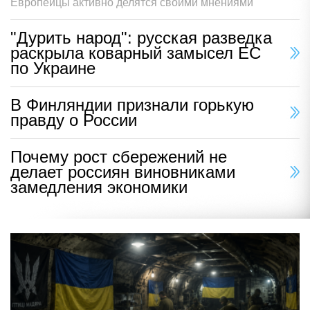
Европейцы активно делятся своими мнениями
"Дурить народ": русская разведка
раскрыла коварный замысел ЕС
по Украине
В Финляндии признали горькую
правду о России
Почему рост сбережений не
делает россиян виновниками
замедления экономики