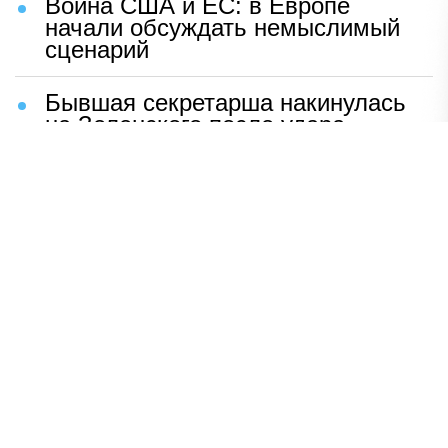
Война США и ЕС: в Европе
начали обсуждать немыслимый
сценарий
Бывшая секретарша накинулась
на Зеленского после удара
возмездия ВС РФ
В Москве назвали ключевой
фактор завершения СВО
Мерц жаждет войны с Россией:
раскрыто — зачем
Иран разгромил логово
американцев
НАВЕРХ
ПОЛНАЯ ВЕРСИЯ