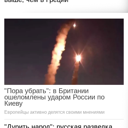
"Пора убрать": в Британии
ошеломлены ударом России по
Киеву
Европейцы активно делятся своими мнениями
"Дурить народ": русская разведка