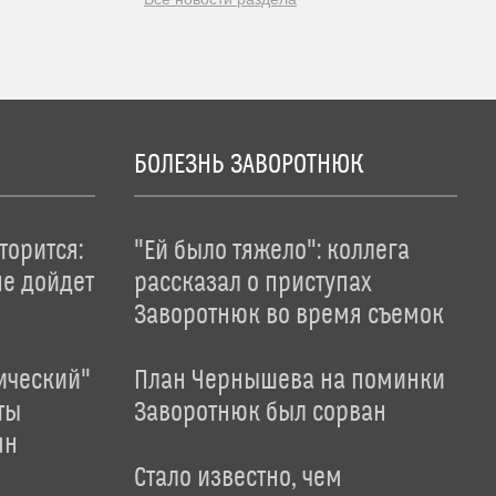
БОЛЕЗНЬ ЗАВОРОТНЮК
торится:
"Ей было тяжело": коллега
не дойдет
рассказал о приступах
Заворотнюк во время съемок
ический"
План Чернышева на поминки
ты
Заворотнюк был сорван
ян
Стало известно, чем