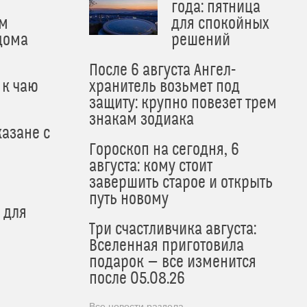
года: пятница
м
для спокойных
дома
решений
После 6 августа Ангел-
 к чаю
хранитель возьмет под
защиту: крупно повезет трем
знакам зодиака
азане с
Гороскоп на сегодня, 6
августа: кому стоит
завершить старое и открыть
путь новому
 для
Три счастливчика августа:
Вселенная приготовила
подарок — все изменится
после 05.08.26
Все новости раздела