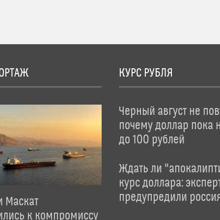
ОРТАЖ
КУРС РУБЛЯ
Черный август не пов
почему доллар пока 
до 100 рублей
Ждать ли "апокалипт
курс доллара: экспер
предупредили росси
и Маскат
ились к компромиссу