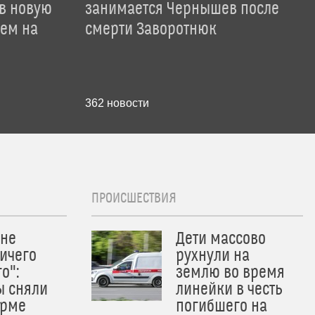
 в новую
занимается Чернышев после
лем на
смерти Заворотнюк
362
новости
ПРОИСШЕСТВИЯ
 не
Дети массово
ичего
рухнули на
о":
землю во время
ы сняли
линейки в честь
орме
погибшего на