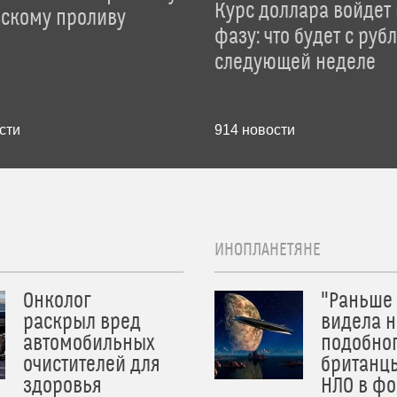
Курс доллара войдет
зскому проливу
фазу: что будет с руб
следующей неделе
сти
914
новости
ИНОПЛАНЕТЯНЕ
Онколог
"Раньше
раскрыл вред
видела н
автомобильных
подобног
очистителей для
британц
здоровья
НЛО в ф