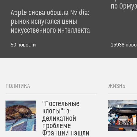
по Орму
Apple снова обошла Nvidia:
рынок испугался цены
искусственного интеллекта
50
новости
15938
ново
ПОЛИТИКА
ЖИЗНЬ
"Постельные
клопы": в
деликатной
проблеме
Франции нашли