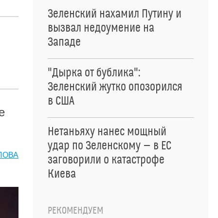
Зеленский нахамил Путину и
вызвал недоумение на
Западе
"Дырка от бублика":
Зеленский жутко опозорился
в США
е
Нетаньяху нанес мощный
удар по Зеленскому — в ЕС
ЛОВА
заговорили о катастрофе
Киева
РЕКОМЕНДУЕМ