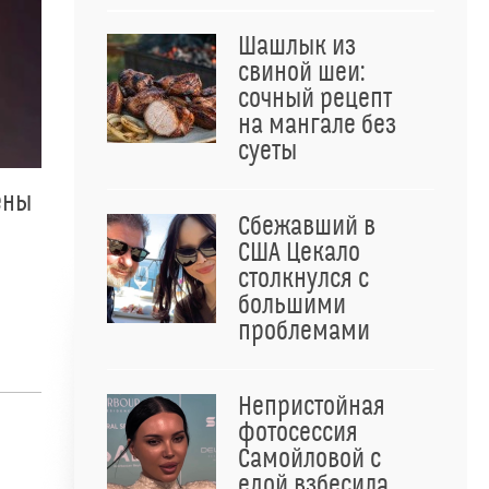
Шашлык из
свиной шеи:
сочный рецепт
на мангале без
суеты
ены
Сбежавший в
США Цекало
столкнулся с
большими
проблемами
Непристойная
фотосессия
Самойловой с
едой взбесила