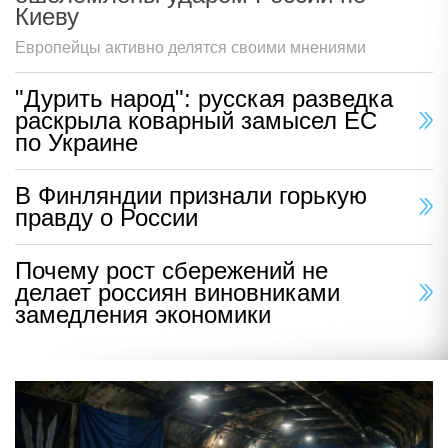
Киеву
Европейцы активно делятся своими мнениями
"Дурить народ": русская разведка
раскрыла коварный замысел ЕС
по Украине
В Финляндии признали горькую
правду о России
Почему рост сбережений не
делает россиян виновниками
замедления экономики