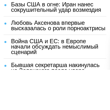
Базы США в огне: Иран нанес
сокрушительный удар возмездия
Любовь Аксенова впервые
высказалась о роли порноактрисы
Война США и ЕС: в Европе
начали обсуждать немыслимый
сценарий
Бывшая секретарша накинулась
на Зеленского после удара
возмездия ВС РФ
В Москве назвали ключевой
фактор завершения СВО
Мерц жаждет войны с Россией: