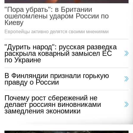
"Пора убрать": в Британии
ошеломлены ударом России по
Киеву
Европейцы активно делятся своими мнениями
"Дурить народ": русская разведка
раскрыла коварный замысел ЕС
по Украине
В Финляндии признали горькую
правду о России
Почему рост сбережений не
делает россиян виновниками
замедления экономики