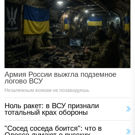
Армия России выжгла подземное
логово ВСУ
Незалежным воякам не позавидуешь
Ноль ракет: в ВСУ признали
тотальный крах обороны
"Сосед соседа боится": что в
Одессе думают о русских