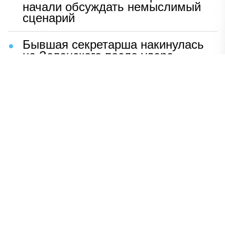
начали обсуждать немыслимый
сценарий
Бывшая секретарша накинулась
на Зеленского после удара
возмездия ВС РФ
В Москве назвали ключевой
фактор завершения СВО
Мерц жаждет войны с Россией:
раскрыто — зачем
Иран разгромил логово
американцев
НАВЕРХ
ПОЛНАЯ ВЕРСИЯ